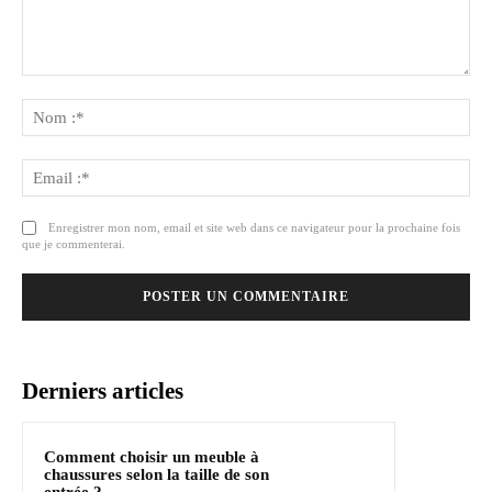
Commenter
:
No
:*
Ema
:*
Enregistrer mon nom, email et site web dans ce navigateur pour la prochaine fois
que je commenterai.
Derniers articles
Comment choisir un meuble à
chaussures selon la taille de son