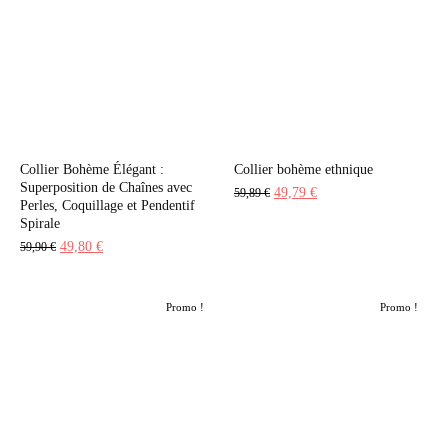
49,90 €.
39,80 €.
59,90 €.
49,80 €.
Collier Bohème Élégant :
Collier bohème ethnique
Superposition de Chaînes avec
Le
Le
49,79
€
59,89
€
Perles, Coquillage et Pendentif
prix
prix
Spirale
initial
actuel
Le
Le
49,80
€
59,90
€
était :
est :
prix
prix
59,89 €.
49,79 €.
initial
actuel
Promo !
Promo !
était :
est :
59,90 €.
49,80 €.