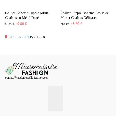
Collier Bohème Hippie Multi-
Collier Hippie Bohème Étoile de
Chaînes en Métal Doré
Mer et Chaînes Délicates
Le
Le
Le
Le
49,80
€
48,80
€
59,90
€
58,90
€
prix
prix
prix
prix
initial
actuel
initial
actuel
1
2
3
4
…
6
7
8
Page 1 sur 8
était :
est :
était :
est :
59,90 €.
49,80 €.
58,90 €.
48,80 €.
contact@mademoiselle-fashion.com