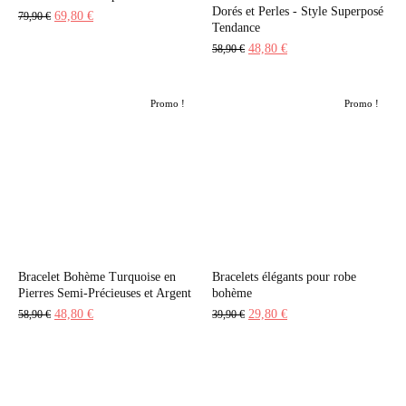
Dorés et Perles - Style Superposé
Le
Le
69,80
€
79,90
€
Tendance
prix
prix
Le
Le
48,80
€
58,90
€
initial
actuel
prix
prix
était :
est :
initial
actuel
79,90 €.
69,80 €.
Promo !
Promo !
était :
est :
58,90 €.
48,80 €.
Bracelet Bohème Turquoise en
Bracelets élégants pour robe
Pierres Semi-Précieuses et Argent
bohème
Le
Le
Le
Le
48,80
€
29,80
€
58,90
€
39,90
€
prix
prix
prix
prix
initial
actuel
initial
actuel
était :
est :
était :
est :
58,90 €.
48,80 €.
39,90 €.
29,80 €.