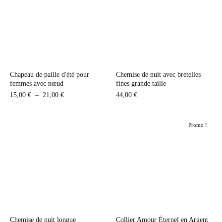
Chapeau de paille d'été pour
Chemise de nuit avec bretelles
femmes avec nœud
fines grande taille
Plage
15,00
€
–
21,00
€
44,00
€
de
prix :
Promo !
15,00 €
à
21,00 €
Chemise de nuit longue
Collier Amour Éternel en Argent