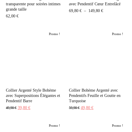
transparente pour soirées intimes
avec Pendentif Cœur Entrelâcé
grande taille
Plage
69,80
€
–
149,80
€
62,00
€
de
prix :
69,80 €
Promo !
Promo !
à
149,80 €
Collier Argenté Style Bohème
Collier Bohème Argenté avec
avec Superpositions Élégantes et
Pendentifs Feuille et Goutte en
Pendentif Barre
Turquoise
Le
Le
Le
Le
39,80
€
49,80
€
49,90
€
59,90
€
prix
prix
prix
prix
initial
actuel
initial
actuel
Promo !
Promo !
était :
est :
était :
est :