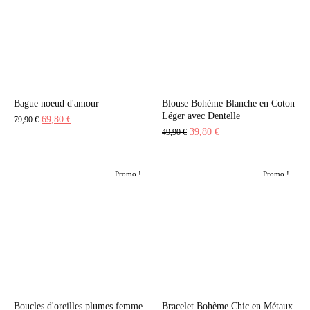
Bague noeud d'amour
Blouse Bohème Blanche en Coton
Léger avec Dentelle
Le
Le
69,80
€
79,90
€
Le
Le
39,80
€
49,90
€
prix
prix
prix
prix
initial
actuel
initial
actuel
était :
est :
Promo !
Promo !
était :
est :
79,90 €.
69,80 €.
49,90 €.
39,80 €.
Boucles d'oreilles plumes femme
Bracelet Bohème Chic en Métaux