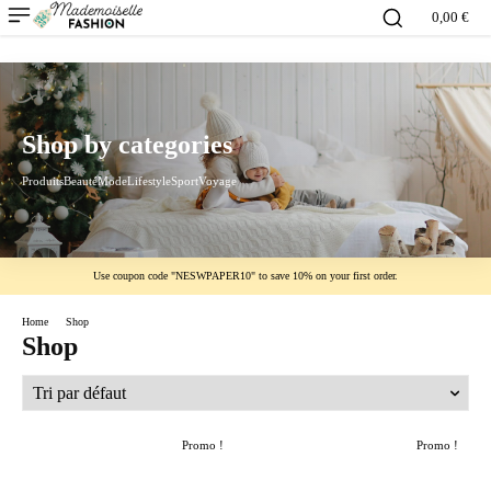
0,00 €
Shop by categories
Produits
Beauté
Mode
Lifestyle
Sport
Voyage
Use coupon code "NESWPAPER10" to save 10% on your first order.
Home
Shop
Shop
Promo !
Promo !