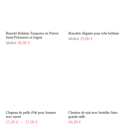
Bracelet Bohème Turquoise en Pierres
Bracelets élégants pour robe bohème
Semi-Précieuses et Argent
Le
Le
29,80
€
39,90
€
Le
Le
48,80
€
58,90
€
prix
prix
prix
prix
initial
actuel
initial
actuel
était :
est :
était :
est :
39,90 €.
29,80 €.
58,90 €.
48,80 €.
Chapeau de paille d'été pour femmes
Chemise de nuit avec bretelles fines
avec nœud
grande taille
Plage
15,00
€
–
21,00
€
44,00
€
de