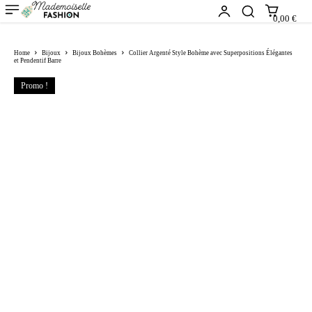
0,00 €
Home
Bijoux
Bijoux Bohèmes
Collier Argenté Style Bohème avec Superpositions Élégantes
et Pendentif Barre
Promo !