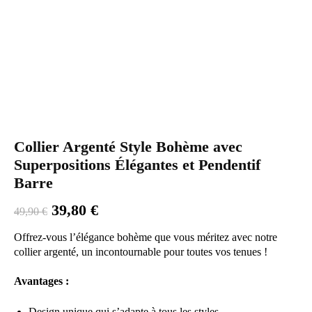
Collier Argenté Style Bohème avec
Superpositions Élégantes et Pendentif
Barre
Le
Le
39,80
€
49,90
€
prix
prix
initial
actuel
Offrez-vous l’élégance bohème que vous méritez avec notre
était :
est :
collier argenté, un incontournable pour toutes vos tenues !
49,90 €.
39,80 €.
Avantages :
Design unique qui s’adapte à tous les styles