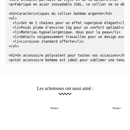
Barre
<p>Fabriqué en acier inoxydable 316L, ce collier ne se déco
<h3>Caractéristiques du collier bohème argenté</h3>

<ul>

  <li>Set de 2 chaînes pour un effet superposé élégant</li>

  <li>Poids plume d'environ 13g pour un confort optimal</li>
  <li>Matériau hypoallergénique, doux pour la peau</li>

  <li>Détails soigneusement travaillés pour un design except
  <li>Livraison standard offerte</li>

</ul>

<h2>Un accessoire polyvalent pour toutes vos occasions</h2>

Les acheteuses ont aussi aimé :
Promo !
Promo !