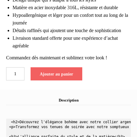
Matière en acier inoxydable 316L, résistante et durable
Hypoallergénique et léger pour un confort tout au long de la
journée
Détails raffinés qui ajoutent une touche de sophistication
Livraison standard offerte pour une expérience d’achat
agréable
Commandez dès maintenant et sublimez votre look !
quantité
Ajouter au panier
de
Collier
Argenté
Style
Description
Bohème
avec
Superpositions
Élégantes
<h2>Découvrez l'élégance bohème avec notre collier argenté<
<p>Transformez vos tenues de soirée avec notre somptueux co
et
Pendentif
<h3>L'alliance parfaite du style et de la matière</h3>
