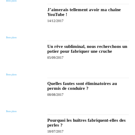
Bons plans
J’aimerais tellement avoir ma chaîne
YouTube !
14/12/2017
Bons plans
Un rêve subliminal, nous recherchons un
potier pour fabriquer une cruche
05/09/2017
Bons plans
Quelles fautes sont éliminatoires au
permis de conduire ?
08/08/2017
Bons plans
Pourquoi les huîtres fabriquent-elles des
perles ?
18/07/2017