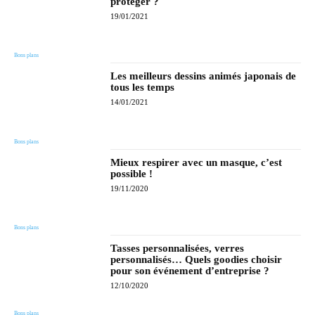
protéger ?
19/01/2021
Bons plans
Les meilleurs dessins animés japonais de
tous les temps
14/01/2021
Bons plans
Mieux respirer avec un masque, c’est
possible !
19/11/2020
Bons plans
Tasses personnalisées, verres
personnalisés… Quels goodies choisir
pour son événement d’entreprise ?
12/10/2020
Bons plans