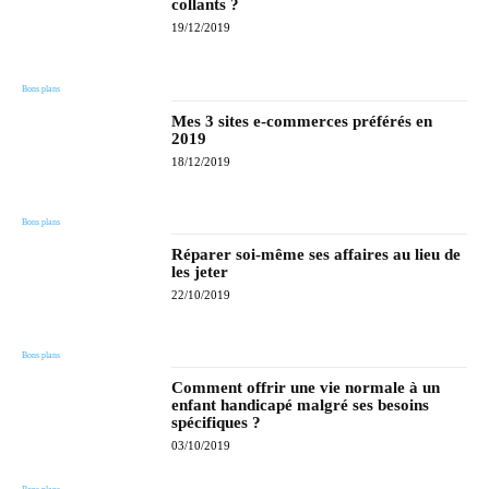
collants ?
19/12/2019
Bons plans
Mes 3 sites e-commerces préférés en
2019
18/12/2019
Bons plans
Réparer soi-même ses affaires au lieu de
les jeter
22/10/2019
Bons plans
Comment offrir une vie normale à un
enfant handicapé malgré ses besoins
spécifiques ?
03/10/2019