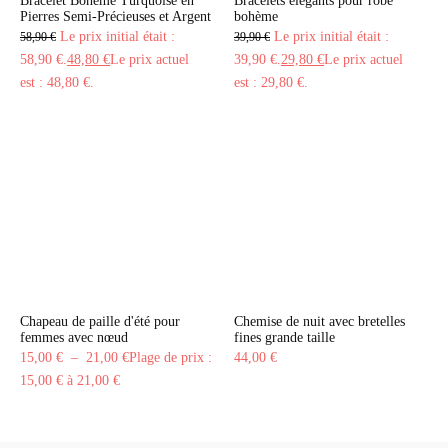
Bracelet Bohème Turquoise en
Bracelets élégants pour robe
Pierres Semi-Précieuses et Argent
bohème
Le prix initial était :
Le prix initial était :
58,90
€
39,90
€
58,90 €.
48,80
€
Le prix actuel
39,90 €.
29,80
€
Le prix actuel
est : 48,80 €.
est : 29,80 €.
Chapeau de paille d'été pour
Chemise de nuit avec bretelles
femmes avec nœud
fines grande taille
15,00
€
–
21,00
€
Plage de prix :
44,00
€
15,00 € à 21,00 €