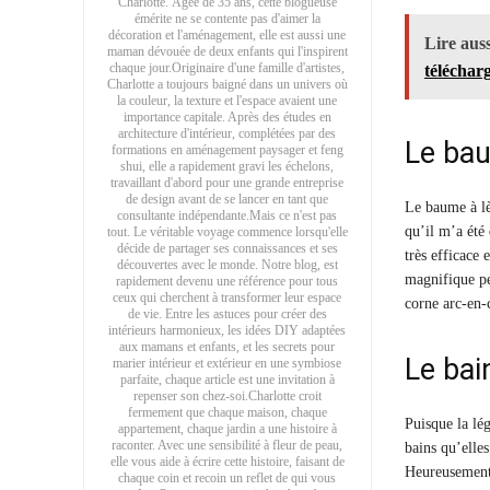
Charlotte. Âgée de 35 ans, cette blogueuse
émérite ne se contente pas d'aimer la
décoration et l'aménagement, elle est aussi une
Lire auss
maman dévouée de deux enfants qui l'inspirent
chaque jour.Originaire d'une famille d'artistes,
téléchar
Charlotte a toujours baigné dans un univers où
la couleur, la texture et l'espace avaient une
importance capitale. Après des études en
architecture d'intérieur, complétées par des
Le bau
formations en aménagement paysager et feng
shui, elle a rapidement gravi les échelons,
travaillant d'abord pour une grande entreprise
de design avant de se lancer en tant que
Le baume à lè
consultante indépendante.Mais ce n'est pas
qu’il m’a été
tout. Le véritable voyage commence lorsqu'elle
décide de partager ses connaissances et ses
très efficace
découvertes avec le monde. Notre blog, est
magnifique pet
rapidement devenu une référence pour tous
ceux qui cherchent à transformer leur espace
corne arc-en-
de vie. Entre les astuces pour créer des
intérieurs harmonieux, les idées DIY adaptées
aux mamans et enfants, et les secrets pour
Le ba
marier intérieur et extérieur en une symbiose
parfaite, chaque article est une invitation à
repenser son chez-soi.Charlotte croit
fermement que chaque maison, chaque
Puisque la lég
appartement, chaque jardin a une histoire à
raconter. Avec une sensibilité à fleur de peau,
bains qu’elles
elle vous aide à écrire cette histoire, faisant de
Heureusement
chaque coin et recoin un reflet de qui vous