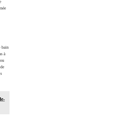
e
rnée
e bain
as à
 ou
 de
us
de-