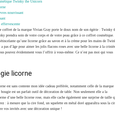
osmétique Twinky the Unicorn
orne
vres nourrissant
sant
 effervescente
 coffret de la marque Vivian Gray porte le doux nom de son égérie : Twinky t
ky prendra soin de votre corps et de votre peau grâce à ce coffret cosmétique.
étincelante qu’une licorne grâce au savon et à la crème pour les mains de Twin
 pas d’âge pour aimer les jolis flacons roses avec une belle licorne à la criniè
vous pouvez évidemment vous l’offrir à vous-même. Ce n’est pas moi qui vous
gie licorne
orne est sans conteste mon idée cadeau préférée, notamment celle de la marque
 bougie est un parfait outil de décoration de table. Non seulement elle a la
rme d’une belle licorne rose, mais elle cache également une surprise de taille 
ez : à mesure que la cire fond, un squelette en métal doré apparaîtra sous la ci
re vos invités avec une décoration unique !