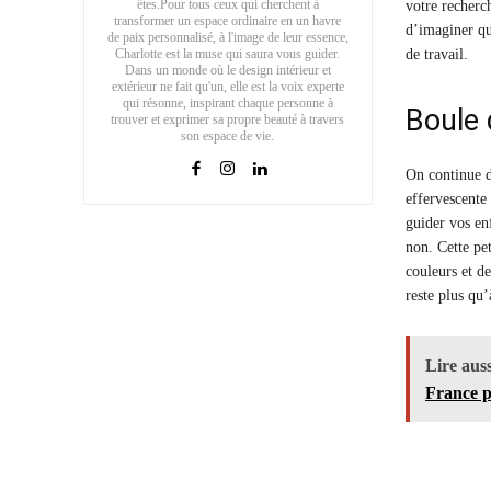
êtes.Pour tous ceux qui cherchent à
votre recherc
transformer un espace ordinaire en un havre
d’imaginer qu
de paix personnalisé, à l'image de leur essence,
Charlotte est la muse qui saura vous guider.
de travail.
Dans un monde où le design intérieur et
extérieur ne fait qu'un, elle est la voix experte
qui résonne, inspirant chaque personne à
Boule 
trouver et exprimer sa propre beauté à travers
son espace de vie.
On continue da
effervescente
guider vos enf
non. Cette pe
couleurs et d
reste plus qu
Lire auss
France p