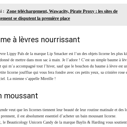
i :
Zone téléchargement, Wawacity, Pirate Proxy : les sites de
gement se disputent la première place
me à lèvres nourrissant
vre Lippy Pals de la marque Lip Smacker est l’un des objets licorne les plus ki
 donné de mettre dans mon sac à main. Je l’adore ! C’est un simple baume à lèv
 et qui m’a accompagné tout l’hiver, sauf que le bouchon du baume à lèvre est u
ite licorne joufflue qui vous fera fondre avec ces petits yeux, sa crinière rose e
ciel. La mienne s’appelle Mireille !
in moussant
ende veut que les licornes tiennent leur beauté de leur routine matinale et des l
 prennent, il est absolument essentiel d’acheter un bain moussant licorne.
, le Beauticology Unicorn Candy de la marque Baylis & Harding vous soutient