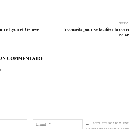
ger
t
Article
entre Lyon et Genève
5 conseils pour se faciliter la cor
repa
 UN COMMENTAIRE
er
Nom
Email
Enregistrer mon nom, emai
:*
:*
site web dans ce navigateur pour