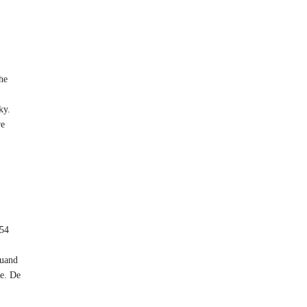
he
ky.
re
 54
quand
re. De