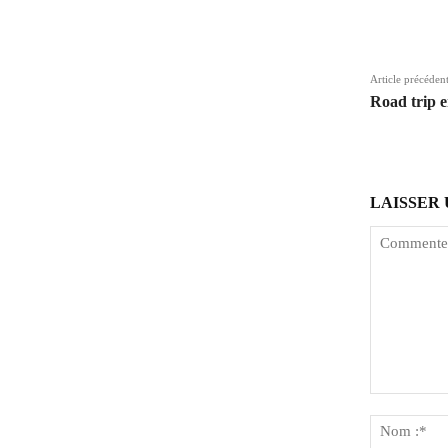
Parta
Article précéden
Road trip 
LAISSER
Comment
: