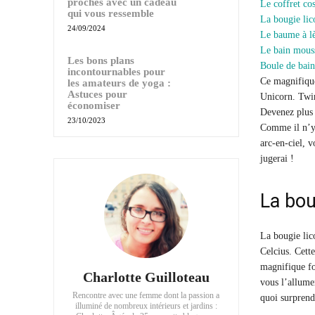
proches avec un cadeau
Le coffret c
qui vous ressemble
La bougie lic
24/09/2024
Le baume à lè
Le bain mous
Les bons plans
Boule de bain
incontournables pour
Ce magnifique
les amateurs de yoga :
Astuces pour
Unicorn. Twin
économiser
Devenez plus 
23/10/2023
Comme il n’y a
arc-en-ciel, 
jugerai !
La bou
La bougie lic
Celcius. Cette
magnifique fo
Charlotte Guilloteau
vous l’allumer
Rencontre avec une femme dont la passion a
quoi surprend
illuminé de nombreux intérieurs et jardins :