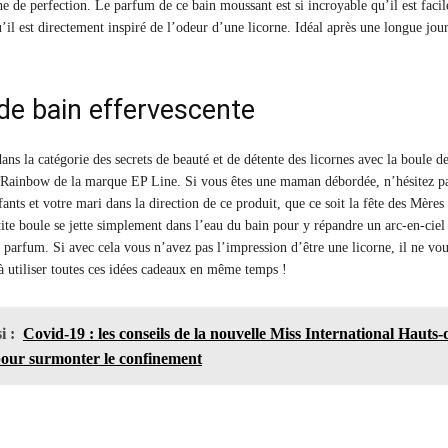
he de perfection. Le parfum de ce bain moussant est si incroyable qu’il est facil
’il est directement inspiré de l’odeur d’une licorne. Idéal après une longue jou
de bain effervescente
ns la catégorie des secrets de beauté et de détente des licornes avec la boule d
 Rainbow de la marque EP Line. Si vous êtes une maman débordée, n’hésitez p
ants et votre mari dans la direction de ce produit, que ce soit la fête des Mères
tite boule se jette simplement dans l’eau du bain pour y répandre un arc-en-ciel
e parfum. Si avec cela vous n’avez pas l’impression d’être une licorne, il ne vo
’à utiliser toutes ces idées cadeaux en même temps !
i :
Covid-19 : les conseils de la nouvelle Miss International Hauts-
our surmonter le confinement