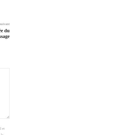
 suivant
vée du
ssage
l et
 la