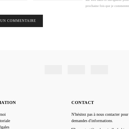
prochaine fois que je commenter
MATION
CONTACT
-moi
N'hésitez pas à nous contacter pour
toriale
demandes d'informations.
égales