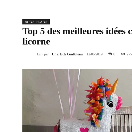
BONS PLANS
Top 5 des meilleures idées
licorne
Écrit par :
Charlotte Guilloteau
12/06/2019
0
275