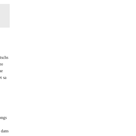
tschs
re
ne
t sa
ongs
 dans