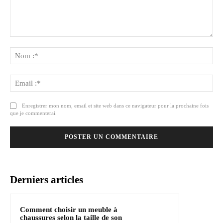
Commenter
:
No
:*
Ema
:*
Enregistrer mon nom, email et site web dans ce navigateur pour la prochaine fois
que je commenterai.
Derniers articles
Comment choisir un meuble à
chaussures selon la taille de son