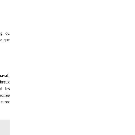
ng, ou
te que
naval
,
mbreux
i les
soirée
 aurez