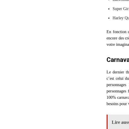
Super Gir
Harley Qu
En fonction 
encore des cr
votre imagina
Carnava
Le dernier t
c’est celui d
personnages 
personnages 
100% carnaval
besoins pour 
Lire auss