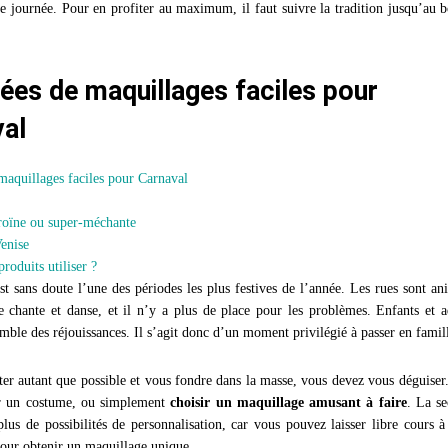
e journée. Pour en profiter au maximum, il faut suivre la tradition jusqu’au b
ées de maquillages faciles pour
al
maquillages faciles pour Carnaval
roïne ou super-méchante
enise
roduits utiliser ?
st sans doute l’une des périodes les plus festives de l’année. Les rues sont an
 chante et danse, et il n’y a plus de place pour les problèmes. Enfants et a
emble des réjouissances. Il s’agit donc d’un moment privilégié à passer en famil
ter autant que possible et vous fondre dans la masse, vous devez vous déguiser
r un costume, ou simplement
choisir un maquillage amusant à faire
. La s
plus de possibilités de personnalisation, car vous pouvez laisser libre cours à
our obtenir un maquillage unique.