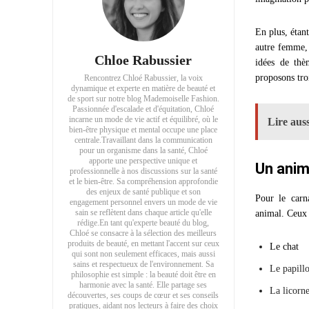
En plus, étan
autre femme, 
Chloe Rabussier
idées de thè
proposons tro
Rencontrez Chloé Rabussier, la voix
dynamique et experte en matière de beauté et
de sport sur notre blog Mademoiselle Fashion.
Passionnée d'escalade et d'équitation, Chloé
incarne un mode de vie actif et équilibré, où le
Lire auss
bien-être physique et mental occupe une place
centrale.Travaillant dans la communication
pour un organisme dans la santé, Chloé
apporte une perspective unique et
Un anim
professionnelle à nos discussions sur la santé
et le bien-être. Sa compréhension approfondie
des enjeux de santé publique et son
Pour le carn
engagement personnel envers un mode de vie
sain se reflètent dans chaque article qu'elle
animal. Ceux 
rédige.En tant qu'experte beauté du blog,
Chloé se consacre à la sélection des meilleurs
produits de beauté, en mettant l'accent sur ceux
Le chat
qui sont non seulement efficaces, mais aussi
sains et respectueux de l'environnement. Sa
Le papill
philosophie est simple : la beauté doit être en
harmonie avec la santé. Elle partage ses
La licorn
découvertes, ses coups de cœur et ses conseils
pratiques, aidant nos lecteurs à faire des choix