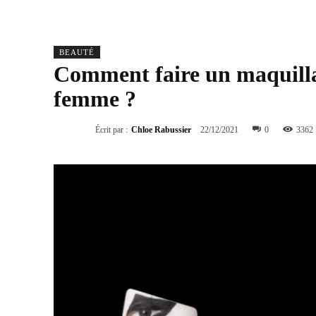
BEAUTÉ
Comment faire un maquilla
femme ?
Écrit par :
Chloe Rabussier
22/12/2021
0
3362