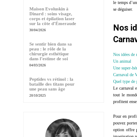
le temps d’un
Maison Evoluskin à
se déguiser.
Dinard : soins visage,
corps et épilation laser
sur la côte d’Émeraude
Nos id
30/04/2026
Carnav
Se sentir bien dans sa
peau : le rôle de la
chirurgie esthétique
Nos idées de 
dans l’estime de soi
Un animal
04/03/2026
Une super-hé
Carnaval de V
Peptides vs rétinol : la
Quel type de p
bataille des titans pour
Le carnaval e
une peau sans âge
tout le monde
20/10/2025
profitent ens
Pour en profi
pouvez porte
option offre 
imagination p