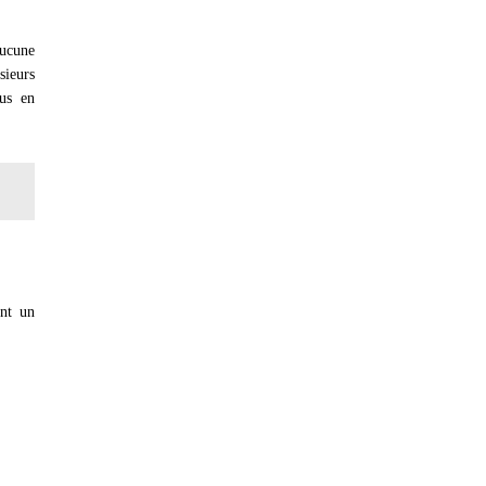
aucune
sieurs
us en
ant un