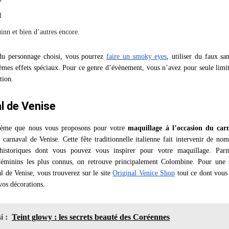
l
inn et bien d’autres encore.
du personnage choisi, vous pourrez
faire un smoky eyes
, utiliser du faux sa
èmes effets spéciaux. Pour ce genre d’évènement, vous n’avez pour seule limi
tion.
l de Venise
hème que nous vous proposons pour votre
maquillage à l’occasion du car
u carnaval de Venise. Cette fête traditionnelle italienne fait intervenir de no
historiques dont vous pouvez vous inspirer pour votre maquillage. Parm
féminins les plus connus, on retrouve principalement Colombine. Pour une 
 de Venise, vous trouverez sur le site
Original Venice Shop
tout ce dont vous
vos décorations.
i :
Teint glowy : les secrets beauté des Coréennes