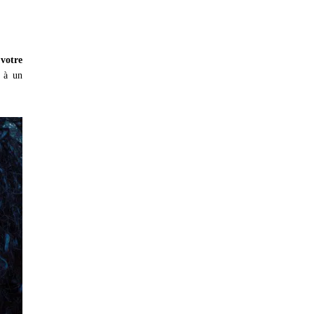
 votre
l à un