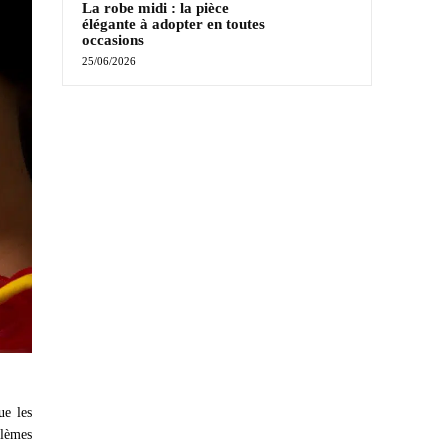
La robe midi : la pièce
élégante à adopter en toutes
occasions
25/06/2026
ue les
blèmes