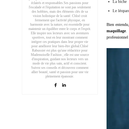
La biche
éclairés et responsables.Ses passions pour
l'escalade et l'équitation ne sont pas seulement
Le léopard
des hobbies, mais des éléments clés de sa
vision holistique de la santé. Chloé croit
fermement que l'activité physique, en
harmonie avec la nature, est essentielle pour
Bien entendu,
maintenir un équilibre entre le corps et l'esprit.
maquillage
.
Elle inspire nos lecteurs avec ses aventures
professionnel
sportives, tout en leur montrant comment
intégrer ces pratiques dans leur propre vie
pour améliorer leur bien-être global.Chloé
Rabussier est plus qu'une rédactrice pour
Mademoiselle Fashion ; elle est une source
d'inspiration, guidant nos lecteurs vers un
mode de vie plus sain, actif et conscient.
Suivez ses conseils et découvrez comment
allier beauté, santé et passion pour une vie
pleinement épanouie.