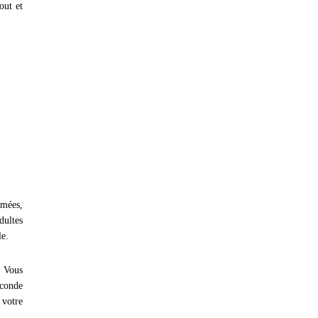
out et
imées,
dultes
le.
. Vous
econde
 votre