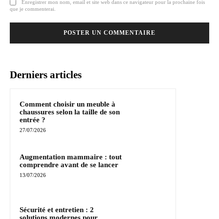
Enregistrer mon nom, email et site web dans ce navigateur pour la prochaine fois
que je commenterai.
Derniers articles
Comment choisir un meuble à
chaussures selon la taille de son
entrée ?
27/07/2026
Augmentation mammaire : tout
comprendre avant de se lancer
13/07/2026
Sécurité et entretien : 2
solutions modernes pour