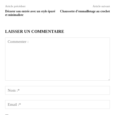
Article précédent
Article suivant
Décorer son entrée avec un style épuré
Chaussette d’emmaillotage au crochet
et minimaliste
LAISSER UN COMMENTAIRE
Commenter
:
No
:*
Ema
:*