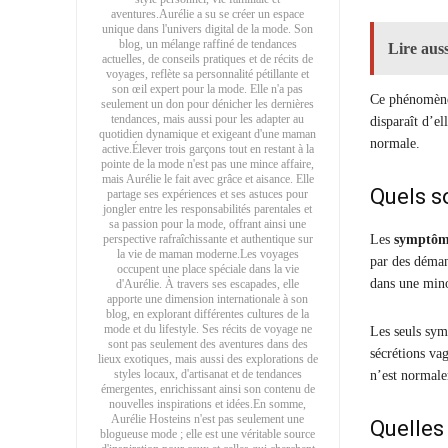
aventures.Aurélie a su se créer un espace
unique dans l'univers digital de la mode. Son
blog, un mélange raffiné de tendances
Lire auss
actuelles, de conseils pratiques et de récits de
voyages, reflète sa personnalité pétillante et
son œil expert pour la mode. Elle n'a pas
Ce phénomène 
seulement un don pour dénicher les dernières
tendances, mais aussi pour les adapter au
disparaît d’el
quotidien dynamique et exigeant d'une maman
normale.
active.Élever trois garçons tout en restant à la
pointe de la mode n'est pas une mince affaire,
mais Aurélie le fait avec grâce et aisance. Elle
Quels s
partage ses expériences et ses astuces pour
jongler entre les responsabilités parentales et
sa passion pour la mode, offrant ainsi une
perspective rafraîchissante et authentique sur
Les
symptôme
la vie de maman moderne.Les voyages
par des déman
occupent une place spéciale dans la vie
dans une mino
d'Aurélie. À travers ses escapades, elle
apporte une dimension internationale à son
blog, en explorant différentes cultures de la
mode et du lifestyle. Ses récits de voyage ne
Les seuls sym
sont pas seulement des aventures dans des
sécrétions va
lieux exotiques, mais aussi des explorations de
styles locaux, d'artisanat et de tendances
n’est normale
émergentes, enrichissant ainsi son contenu de
nouvelles inspirations et idées.En somme,
Aurélie Hosteins n'est pas seulement une
Quelles
blogueuse mode ; elle est une véritable source