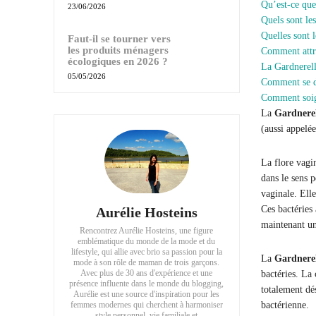
Qu’est-ce que
23/06/2026
Quels sont le
Quelles sont l
Faut-il se tourner vers
les produits ménagers
Comment attra
écologiques en 2026 ?
La Gardnerell
05/05/2026
Comment se dé
Comment soign
La
Gardnerel
(aussi appelée
La flore vagin
dans le sens p
vaginale. Elle
Ces bactéries
Aurélie Hosteins
maintenant un
Rencontrez Aurélie Hosteins, une figure
emblématique du monde de la mode et du
lifestyle, qui allie avec brio sa passion pour la
La
Gardnerell
mode à son rôle de maman de trois garçons.
Avec plus de 30 ans d'expérience et une
bactéries. La
présence influente dans le monde du blogging,
totalement dé
Aurélie est une source d'inspiration pour les
femmes modernes qui cherchent à harmoniser
bactérienne.
style personnel, vie familiale et