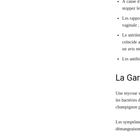
À cause d’
stoppez le
Les rappor
vaginale ;
Le stérile
coïncide a
un avis mé
Les antibi
La Gar
Une mycose va
les bactéries 
champignon pr
Les symptôme
démangeaisons