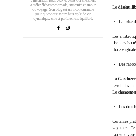
d'inspiration pour ceux et celles qui cherchent
à mêler élégamment mode, maternité et amour
Le
déséquilib
du voyage. Son blog est un incontournable
pour quiconque aspire à un style de vie
dynamique, chic et parfaitement équilibré.
La prise d
Les antibiotiq
“bonnes bactér
flore vaginale
Des rappor
La
Gardnerel
réside davanta
Le changement
Les douch
Certaines pra
vaginales. Ce
Lorsque vous v