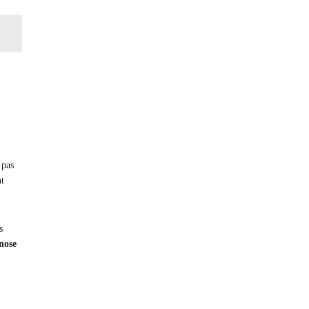
 pas
nt
s
nose