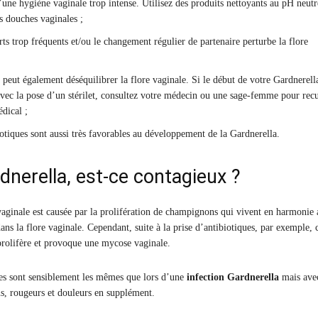
une hygiène vaginale trop intense. Utilisez des produits nettoyants au pH neutr
s douches vaginales ;
ts trop fréquents et/ou le changement régulier de partenaire perturbe la flore
t peut également déséquilibrer la flore vaginale. Si le début de votre Gardnerell
vec la pose d’un stérilet, consultez votre médecin ou une sage-femme pour recu
dical ;
otiques sont aussi très favorables au développement de la Gardnerella.
dnerella, est-ce contagieux ?
ginale est causée par la prolifération de champignons qui vivent en harmonie 
dans la flore vaginale. Cependant, suite à la prise d’antibiotiques, par exemple, 
olifère et provoque une mycose vaginale.
s sont sensiblement les mêmes que lors d’une
infection Gardnerella
mais avec
, rougeurs et douleurs en supplément.