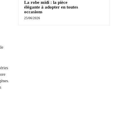
La robe midi : la pièce
élégante à adopter en toutes
occasions
25/06/2026
le
éries
lore
gènes.
n