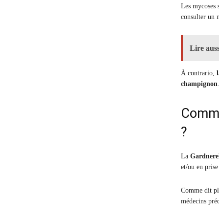
Les mycoses s
consulter un 
Lire auss
À contrario,
champignon
Commen
?
La
Gardnerel
et/ou en prise
Comme dit plu
médecins préc