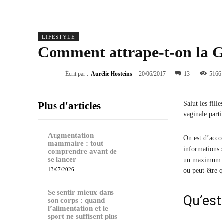
LIFESTYLE
Comment attrape-t-on la G
Écrit par :
Aurélie Hosteins
20/06/2017
13
5166
Plus d'articles
Salut les fill
vaginale parti
Augmentation
On est d’accor
mammaire : tout
informations 
comprendre avant de
se lancer
un maximum de
13/07/2026
ou peut-être 
Se sentir mieux dans
Qu’est
son corps : quand
l’alimentation et le
sport ne suffisent plus