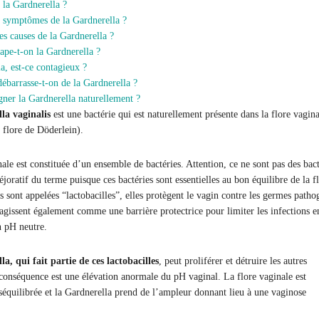
 la Gardnerella ?
s symptômes de la Gardnerella ?
es causes de la Gardnerella ?
pe-t-on la Gardnerella ?
a, est-ce contagieux ?
barrasse-t-on de la Gardnerella ?
er la Gardnerella naturellement ?
la vaginalis
est une bactérie qui est naturellement présente dans la flore vagina
 flore de Döderlein).
ale est constituée d’un ensemble de bactéries. Attention, ce ne sont pas des bact
éjoratif du terme puisque ces bactéries sont essentielles au bon équilibre de la f
s sont appelées “lactobacilles”, elles protègent le vagin contre les germes patho
 agissent également comme une barrière protectrice pour limiter les infections e
 pH neutre.
a, qui fait partie de ces lactobacilles
, peut proliférer et détruire les autres
 conséquence est une élévation anormale du pH vaginal. La flore vaginale est
séquilibrée et la Gardnerella prend de l’ampleur donnant lieu à une vaginose