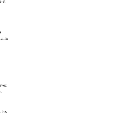
e et
a
eillir
avec
ce
 les