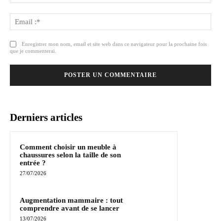
Ema
:*
Enregistrer mon nom, email et site web dans ce navigateur pour la prochaine fois
que je commenterai.
Derniers articles
Comment choisir un meuble à
chaussures selon la taille de son
entrée ?
27/07/2026
Augmentation mammaire : tout
comprendre avant de se lancer
13/07/2026