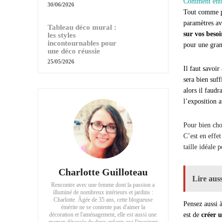
Comment entre
30/06/2026
Tout comme pou
paramètres av
Tableau déco mural :
sur vos besoi
les styles
incontournables pour
pour une gran
une déco réussie
25/05/2026
Il faut savoir
sera bien suff
alors il faudr
l’exposition 
Pour bien choi
C’est en effet
taille idéale 
Charlotte Guilloteau
Lire auss
Rencontre avec une femme dont la passion a
illuminé de nombreux intérieurs et jardins :
Charlotte. Âgée de 35 ans, cette blogueuse
Pensez aussi 
émérite ne se contente pas d'aimer la
décoration et l'aménagement, elle est aussi une
est de
créer 