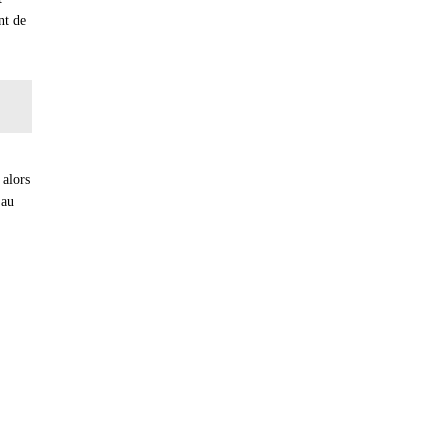
nt de
 alors
 au