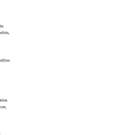
in.
efois,
offres
tion.
von,
t