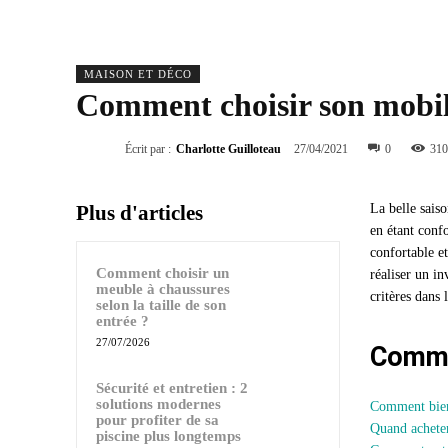
MAISON ET DÉCO
Comment choisir son mobili
Écrit par :
Charlotte Guilloteau
27/04/2021
0
310
Plus d'articles
La belle sais
en étant conf
confortable et
Comment choisir un
réaliser un in
meuble à chaussures
critères dans l
selon la taille de son
entrée ?
27/07/2026
Commen
Sécurité et entretien : 2
solutions modernes
Comment bien 
pour profiter de sa
Quand acheter
piscine plus longtemps