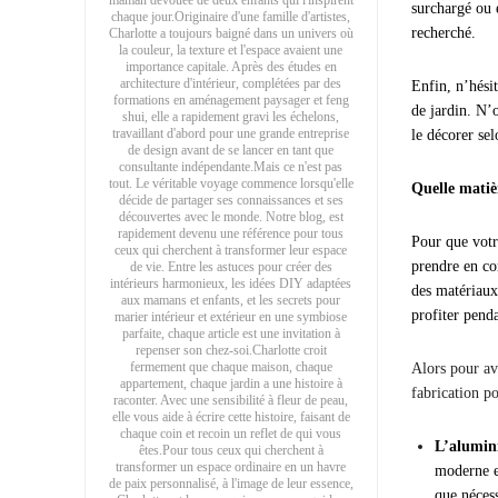
maman dévouée de deux enfants qui l'inspirent
surchargé ou 
chaque jour.Originaire d'une famille d'artistes,
recherché.
Charlotte a toujours baigné dans un univers où
la couleur, la texture et l'espace avaient une
importance capitale. Après des études en
architecture d'intérieur, complétées par des
Enfin, n’hési
formations en aménagement paysager et feng
de jardin. N’o
shui, elle a rapidement gravi les échelons,
travaillant d'abord pour une grande entreprise
le décorer se
de design avant de se lancer en tant que
consultante indépendante.Mais ce n'est pas
tout. Le véritable voyage commence lorsqu'elle
Quelle matiè
décide de partager ses connaissances et ses
découvertes avec le monde. Notre blog, est
rapidement devenu une référence pour tous
Pour que votr
ceux qui cherchent à transformer leur espace
prendre en co
de vie. Entre les astuces pour créer des
intérieurs harmonieux, les idées DIY adaptées
des matériaux 
aux mamans et enfants, et les secrets pour
profiter pend
marier intérieur et extérieur en une symbiose
parfaite, chaque article est une invitation à
repenser son chez-soi.Charlotte croit
fermement que chaque maison, chaque
Alors pour avo
appartement, chaque jardin a une histoire à
fabrication po
raconter. Avec une sensibilité à fleur de peau,
elle vous aide à écrire cette histoire, faisant de
chaque coin et recoin un reflet de qui vous
L’alumi
êtes.Pour tous ceux qui cherchent à
transformer un espace ordinaire en un havre
moderne et
de paix personnalisé, à l'image de leur essence,
que nécess