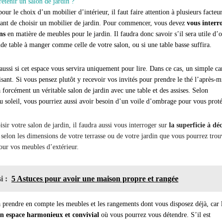
tenir un salon de jardin ?
r le choix d’un mobilier d’intérieur, il faut faire attention à plusieurs facteur
ant de choisir un mobilier de jardin. Pour commencer, vous devez
vous interr
ns
en matière de meubles pour le jardin. Il faudra donc savoir s’il sera utile d’o
de table à manger comme celle de votre salon, ou si une table basse suffira.
 aussi si cet espace vous servira uniquement pour lire. Dans ce cas, un simple c
isant. Si vous pensez plutôt y recevoir vos invités pour prendre le thé l’après-m
a forcément un véritable salon de jardin avec une table et des assises. Selon
au soleil, vous pourriez aussi avoir besoin d’un voile d’ombrage pour vous proté
sir votre salon de jardin, il faudra aussi vous interroger sur
la superficie à dé
 selon les dimensions de votre terrasse ou de votre jardin que vous pourrez trou
pour vos meubles d’extérieur.
i :
5 Astuces pour avoir une maison propre et rangée
à prendre en compte les meubles et les rangements dont vous disposez déjà, car 
un espace harmonieux et convivial
où vous pourrez vous détendre. S’il est