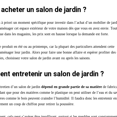
acheter un salon de jardin ?
as à priori un moment spécifique pour investir dans l’achat d’un mobilier de jard
ménager cet espace extérieur de votre maison dès que vous en avez envie. Tout
que dans les magasins, les prix sont en hausse lorsque la demande est forte.
e produit en été ou au printemps, car la plupart des particuliers attendent cette
aménager leur jardin. Alors pour faire une bonne affaire et espérer profiter des 
s, choisissez votre salon de jardin avant ou après les saisons.
t entretenir un salon de jardin ?
retien d’un salon de jardin
dépend en grande partie de sa matière
de fabrica
dant que pour des matières comme le plastique on peut utiliser de l’eau et du sa
ères comme le bois peuvent craindre l’humidité. Il faudra donc les entretenir en
ement un coup de chiffon pour retirer la poussière.
nt, cela peut s’avérer être insuffisant, surtout si les meubles sont constammen