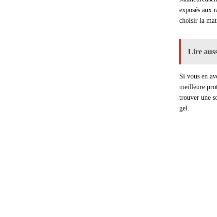
exposés aux r
choisir la mat
Lire auss
Si vous en ave
meilleure prot
trouver une so
gel.