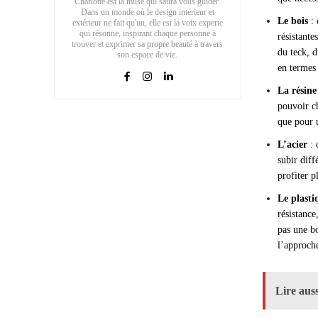
Charlotte est la muse qui saura vous guider.
Dans un monde où le design intérieur et
Le bois
: 
extérieur ne fait qu'un, elle est la voix experte
qui résonne, inspirant chaque personne à
résistante
trouver et exprimer sa propre beauté à travers
du teck, d
son espace de vie.
en termes 
La résine
pouvoir ch
que pour u
L’acier
: 
subir diff
profiter p
Le plasti
résistance
pas une bo
l’approche
Lire auss