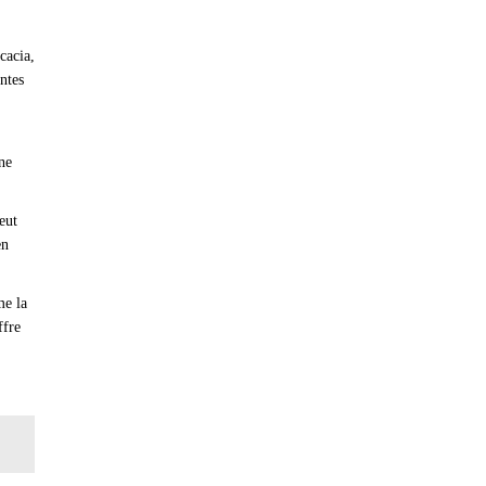
cacia,
antes
ne
eut
en
me la
ffre