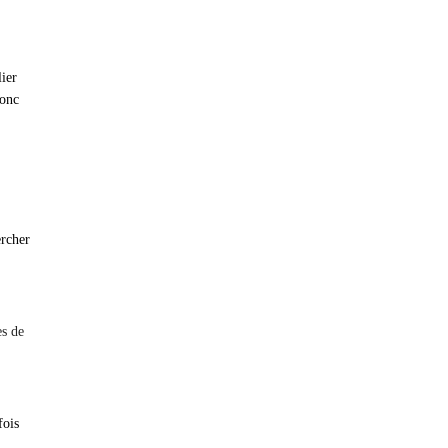
lier
donc
ercher
es de
fois