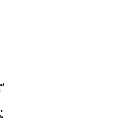
ent
é de
au
la