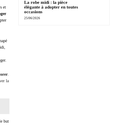
La robe midi : la pièce
élégante à adopter en toutes
s et
occasions
oger
25/06/2026
pter
anapé
idi,
ger.
corer
.
ver la
le but