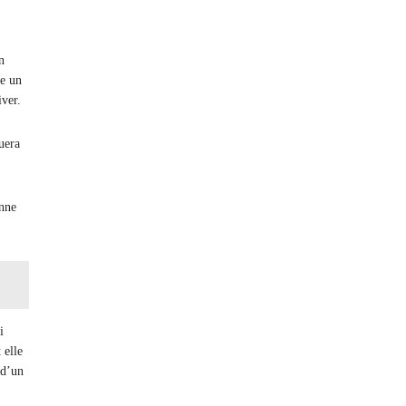
n
de un
iver.
uera
onne
i
 elle
 d’un