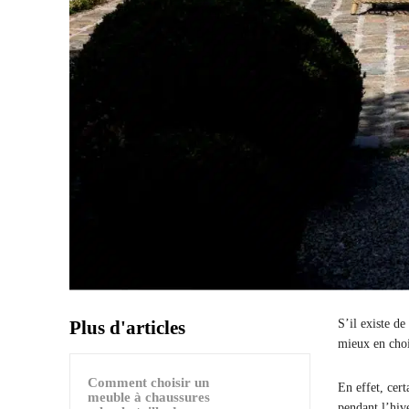
Plus d'articles
S’il existe de
mieux en choi
Comment choisir un
En effet, cert
meuble à chaussures
pendant l’hive