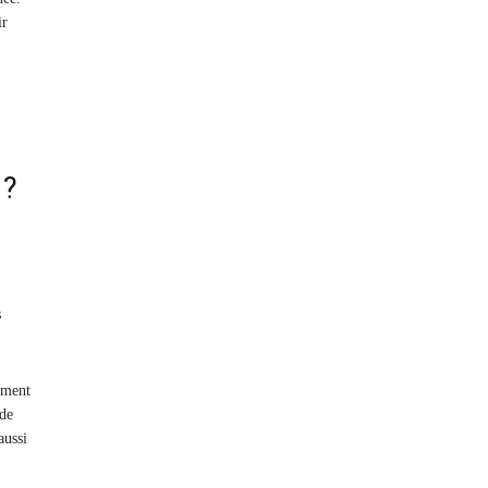
ir
 ?
s
lement
 de
aussi