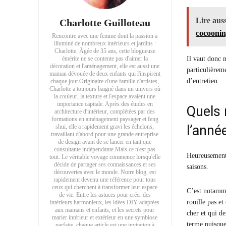
Lire auss
Charlotte Guilloteau
cocooni
Rencontre avec une femme dont la passion a
illuminé de nombreux intérieurs et jardins :
Charlotte. Âgée de 35 ans, cette blogueuse
émérite ne se contente pas d'aimer la
Il vaut donc
décoration et l'aménagement, elle est aussi une
particulièrem
maman dévouée de deux enfants qui l'inspirent
d’entretien.
chaque jour.Originaire d'une famille d'artistes,
Charlotte a toujours baigné dans un univers où
la couleur, la texture et l'espace avaient une
importance capitale. Après des études en
Quels 
architecture d'intérieur, complétées par des
formations en aménagement paysager et feng
l’anné
shui, elle a rapidement gravi les échelons,
travaillant d'abord pour une grande entreprise
de design avant de se lancer en tant que
consultante indépendante.Mais ce n'est pas
Heureusement 
tout. Le véritable voyage commence lorsqu'elle
décide de partager ses connaissances et ses
saisons.
découvertes avec le monde. Notre blog, est
rapidement devenu une référence pour tous
ceux qui cherchent à transformer leur espace
C’est notamme
de vie. Entre les astuces pour créer des
rouille pas e
intérieurs harmonieux, les idées DIY adaptées
aux mamans et enfants, et les secrets pour
cher et qui d
marier intérieur et extérieur en une symbiose
terme puisque
parfaite, chaque article est une invitation à