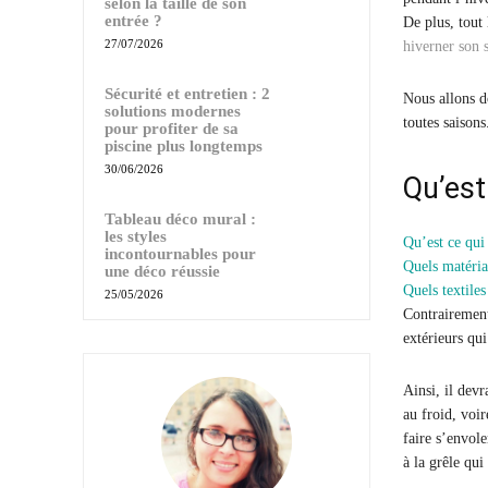
selon la taille de son
entrée ?
De plus, tout
27/07/2026
hiverner son 
Sécurité et entretien : 2
Nous allons d
solutions modernes
toutes saisons
pour profiter de sa
piscine plus longtemps
30/06/2026
Qu’est
Tableau déco mural :
les styles
Qu’est ce qui
incontournables pour
Quels matéria
une déco réussie
Quels textiles
25/05/2026
Contrairement
extérieurs qui
Ainsi, il devr
au froid, voir
faire s’envol
à la grêle qu