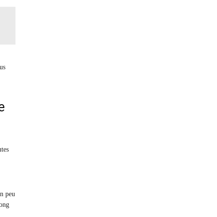
us
e
utes
un peu
long