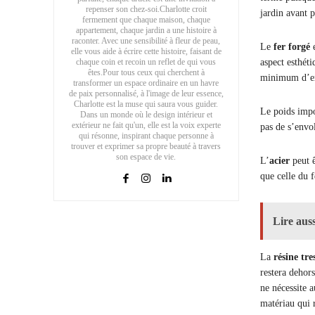
repenser son chez-soi.Charlotte croit
jardin avant p
fermement que chaque maison, chaque
appartement, chaque jardin a une histoire à
raconter. Avec une sensibilité à fleur de peau,
Le
fer forgé
elle vous aide à écrire cette histoire, faisant de
chaque coin et recoin un reflet de qui vous
aspect esthét
êtes.Pour tous ceux qui cherchent à
minimum d’entr
transformer un espace ordinaire en un havre
de paix personnalisé, à l'image de leur essence,
Charlotte est la muse qui saura vous guider.
Le poids impor
Dans un monde où le design intérieur et
extérieur ne fait qu'un, elle est la voix experte
pas de s’envol
qui résonne, inspirant chaque personne à
trouver et exprimer sa propre beauté à travers
son espace de vie.
L’
acier
peut 
que celle du 
Lire auss
La
résine tre
restera dehors
ne nécessite a
matériau qui 