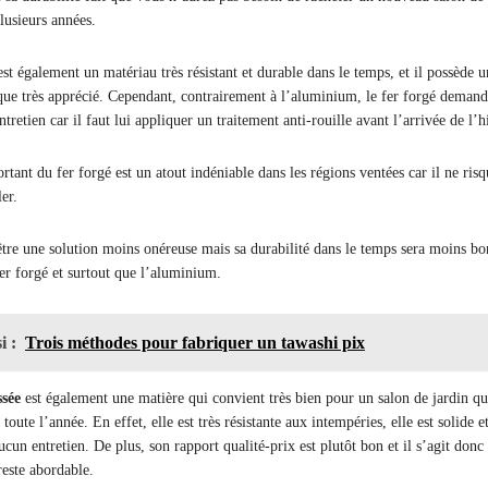
lusieurs années.
est également un matériau très résistant et durable dans le temps, et il possède u
ique très apprécié. Cependant, contrairement à l’aluminium, le fer forgé deman
etien car il faut lui appliquer un traitement anti-rouille avant l’arrivée de l’h
tant du fer forgé est un atout indéniable dans les régions ventées car il ne risq
er.
être une solution moins onéreuse mais sa durabilité dans le temps sera moins b
fer forgé et surtout que l’aluminium.
i :
Trois méthodes pour fabriquer un tawashi pix
ssée
est également une matière qui convient très bien pour un salon de jardin qu
 toute l’année. En effet, elle est très résistante aux intempéries, elle est solide et
ucun entretien. De plus, son rapport qualité-prix est plutôt bon et il s’agit donc
reste abordable.