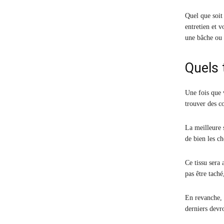
Quel que soit
entretien et 
une bâche ou 
Quels t
Une fois que v
trouver des co
La meilleure 
de bien les ch
Ce tissu sera 
pas être taché
En revanche, 
derniers devr