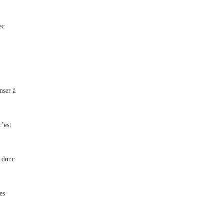
ec
nser à
c’est
a donc
es