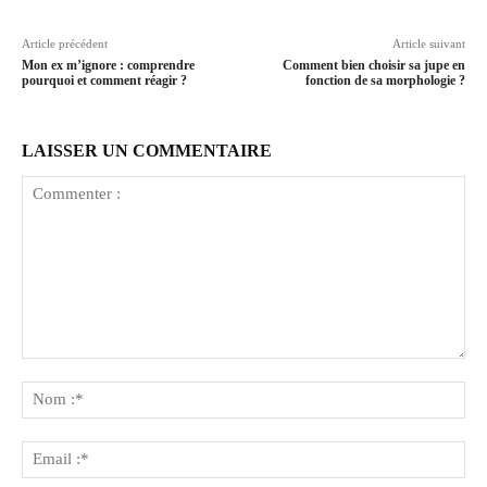
Article précédent
Article suivant
Mon ex m’ignore : comprendre
Comment bien choisir sa jupe en
pourquoi et comment réagir ?
fonction de sa morphologie ?
LAISSER UN COMMENTAIRE
Commenter
:
No
:*
Ema
:*