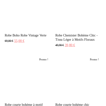
Robe Boho Robe Vintage Verte
Robe Chemisier Bohème Chic -
Tissu Léger à Motifs Floraux
Le
Le
55,00
€
69,00
€
Le
Le
39,80
€
49,90
€
prix
prix
prix
prix
initial
actuel
initial
actuel
était :
est :
Promo !
Promo !
était :
est :
69,00 €.
55,00 €.
49,90 €.
39,80 €.
Robe courte bohème à motif
Robe courte bohème chic