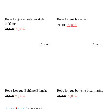
Robe longue à bretelles style
Robe longue bohème
bohème
Le
Le
59,00
€
69,00
€
Le
Le
59,80
€
69,90
€
prix
prix
prix
prix
initial
actuel
initial
actuel
était :
est :
Promo !
Promo !
était :
est :
69,00 €.
59,00 €.
69,90 €.
59,80 €.
Robe Longue Bohème Blanche
Robe longue bohème bleu marine
Le
Le
Le
Le
49,00
€
59,80
€
59,00
€
69,90
€
prix
prix
prix
prix
initial
actuel
initial
actuel
1
2
3
4
5
6
7
8
Page 5 sur 8