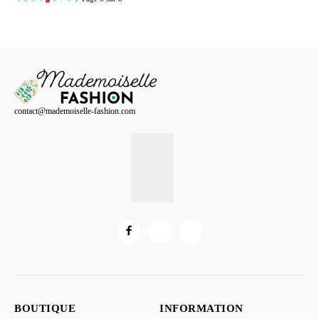
était :
est :
était :
est :
59,00 €.
49,00 €.
69,90 €.
59,80 €.
contact@mademoiselle-fashion.com
BOUTIQUE
INFORMATION