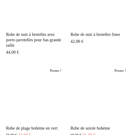
Robe de nuit à bretelles avec
Robe de nuit à bretelles fines
porte-jarretelles pour bas grande
42,00
€
taille
44,00
€
Promo !
Promo !
Robe de plage bohème en vert
Robe de soirée bohème
Le
Le
Le
Le