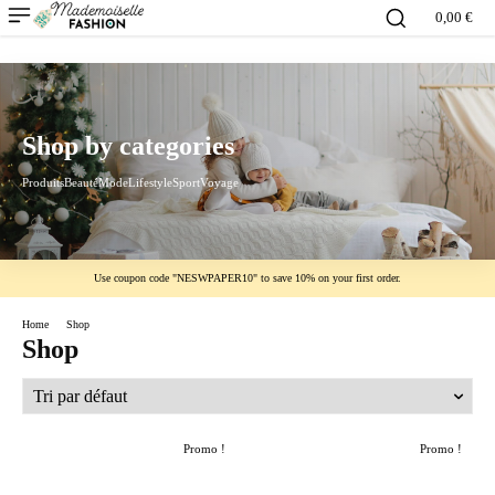
0,00 €
Shop by categories
Produits
Beauté
Mode
Lifestyle
Sport
Voyage
Use coupon code "NESWPAPER10" to save 10% on your first order.
Home
Shop
Shop
Promo !
Promo !