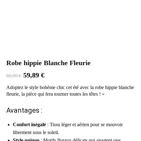
Robe hippie Blanche Fleurie
Le
Le
59,89
€
69,99
€
prix
prix
initial
actuel
Adoptez le style bohème chic cet été avec la robe hippie blanche
était :
est :
fleurie, la pièce qui fera tourner toutes les têtes ! »
69,99 €.
59,89 €.
Avantages :
Confort inégalé
: Tissu léger et aérien pour se mouvoir
librement sous le soleil.
Style unique
: Motifs floraux délicats qui ajoutent une