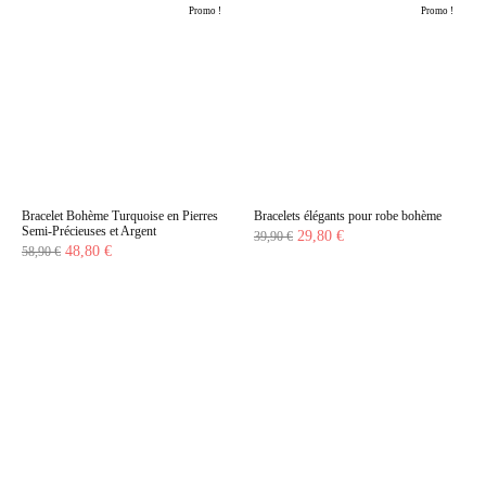
Promo !
Promo !
Bracelet Bohème Turquoise en Pierres
Bracelets élégants pour robe bohème
Semi-Précieuses et Argent
Le
Le
29,80
€
39,90
€
Le
Le
48,80
€
58,90
€
prix
prix
prix
prix
initial
actuel
initial
actuel
était :
est :
était :
est :
39,90 €.
29,80 €.
58,90 €.
48,80 €.