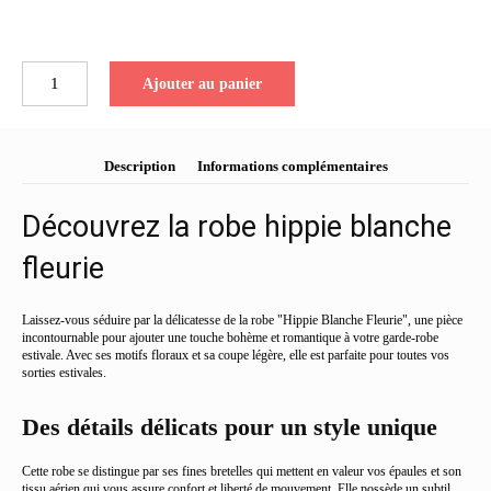
quantité
Ajouter au panier
de
Robe
hippie
Blanche
Description
Informations complémentaires
Fleurie
Découvrez la robe hippie blanche
fleurie
Laissez-vous séduire par la délicatesse de la robe "Hippie Blanche Fleurie", une pièce
incontournable pour ajouter une touche bohème et romantique à votre garde-robe
estivale. Avec ses motifs floraux et sa coupe légère, elle est parfaite pour toutes vos
sorties estivales.
Des détails délicats pour un style unique
Cette robe se distingue par ses fines bretelles qui mettent en valeur vos épaules et son
tissu aérien qui vous assure confort et liberté de mouvement. Elle possède un subtil