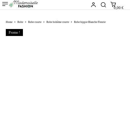
0,00 €
Home
Robe
Robe courte
Robe bohème courte
Robe hippie Blanche Fleurie
Promo !