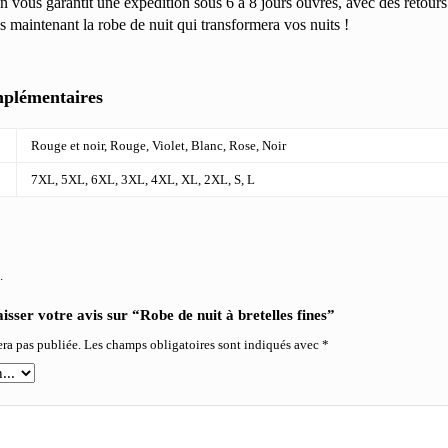
 vous garantit une expédition sous 6 à 8 jours ouvrés, avec des retours
s maintenant la robe de nuit qui transformera vos nuits !
mplémentaires
Rouge et noir, Rouge, Violet, Blanc, Rose, Noir
7XL, 5XL, 6XL, 3XL, 4XL, XL, 2XL, S, L
.
isser votre avis sur “Robe de nuit à bretelles fines”
era pas publiée.
Les champs obligatoires sont indiqués avec
*