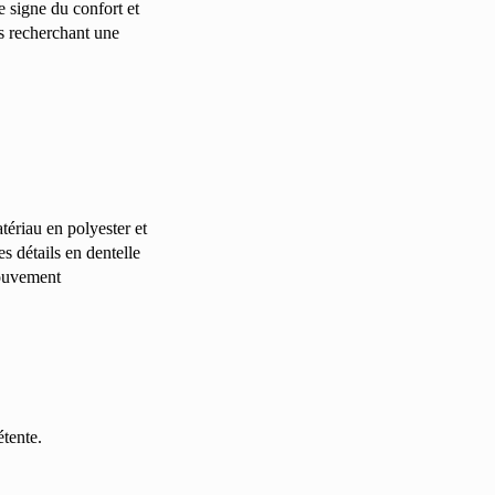
e signe du confort et
es recherchant une
atériau en polyester et
s détails en dentelle
mouvement
étente.