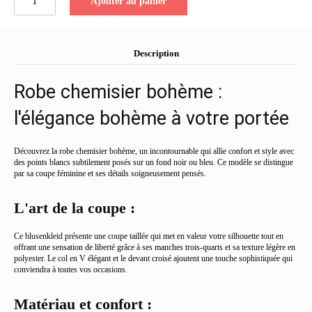
Ajouter au panier
de
Robe
Chemisier
Bohème
Description
Chic
-
Robe chemisier bohème :
Tissu
Léger
l'élégance bohème à votre portée
à
Motifs
Découvrez la robe chemisier bohème, un incontournable qui allie confort et style avec
Floraux
des points blancs subtilement posés sur un fond noir ou bleu. Ce modèle se distingue
par sa coupe féminine et ses détails soigneusement pensés.
L'art de la coupe :
Ce blusenkleid présente une coupe taillée qui met en valeur votre silhouette tout en
offrant une sensation de liberté grâce à ses manches trois-quarts et sa texture légère en
polyester. Le col en V élégant et le devant croisé ajoutent une touche sophistiquée qui
conviendra à toutes vos occasions.
Matériau et confort :