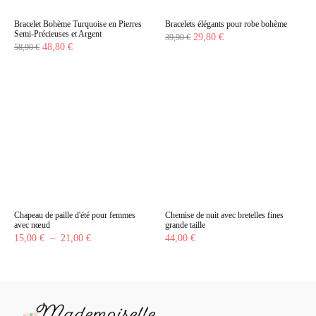
Bracelet Bohème Turquoise en Pierres
Bracelets élégants pour robe bohème
Semi-Précieuses et Argent
Le
Le
29,80
€
39,90
€
Le
Le
48,80
€
58,90
€
prix
prix
prix
prix
initial
actuel
initial
actuel
était :
est :
était :
est :
39,90 €.
29,80 €.
58,90 €.
48,80 €.
Chapeau de paille d'été pour femmes
Chemise de nuit avec bretelles fines
avec nœud
grande taille
Plage
15,00
€
–
21,00
€
44,00
€
de
prix :
15,00 €
à