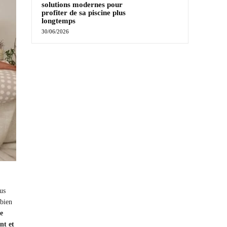
solutions modernes pour
profiter de sa piscine plus
longtemps
30/06/2026
us
 bien
e
nt et