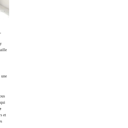
.
 y
aille
r une
ous
 qui
e
s et
ès