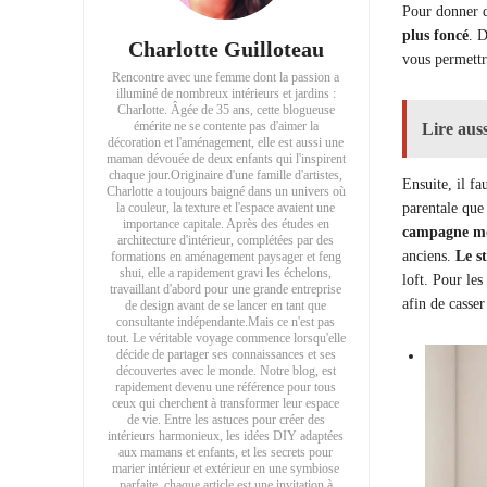
Pour donner d
plus foncé
. D
Charlotte Guilloteau
vous permettr
Rencontre avec une femme dont la passion a
illuminé de nombreux intérieurs et jardins :
Charlotte. Âgée de 35 ans, cette blogueuse
émérite ne se contente pas d'aimer la
Lire auss
décoration et l'aménagement, elle est aussi une
maman dévouée de deux enfants qui l'inspirent
chaque jour.Originaire d'une famille d'artistes,
Ensuite, il f
Charlotte a toujours baigné dans un univers où
la couleur, la texture et l'espace avaient une
parentale que
importance capitale. Après des études en
campagne m
architecture d'intérieur, complétées par des
anciens.
Le st
formations en aménagement paysager et feng
shui, elle a rapidement gravi les échelons,
loft. Pour le
travaillant d'abord pour une grande entreprise
afin de casse
de design avant de se lancer en tant que
consultante indépendante.Mais ce n'est pas
tout. Le véritable voyage commence lorsqu'elle
décide de partager ses connaissances et ses
découvertes avec le monde. Notre blog, est
rapidement devenu une référence pour tous
ceux qui cherchent à transformer leur espace
de vie. Entre les astuces pour créer des
intérieurs harmonieux, les idées DIY adaptées
aux mamans et enfants, et les secrets pour
marier intérieur et extérieur en une symbiose
parfaite, chaque article est une invitation à