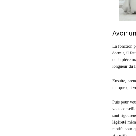
Avoir u
La fonction p
dormir, il fa
de la pièce m
longueur du li
Ensuite, pren
marque qui vo
Puis pour vou
vous conseill
sont rigoureu
légèreté
même 
motifs pour qu
attractifs.