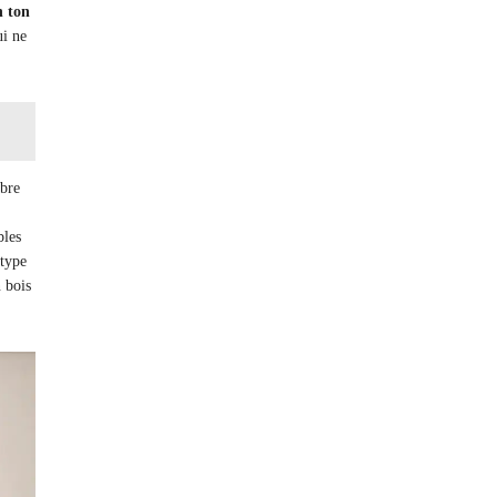
 ton
ui ne
mbre
bles
 type
 bois