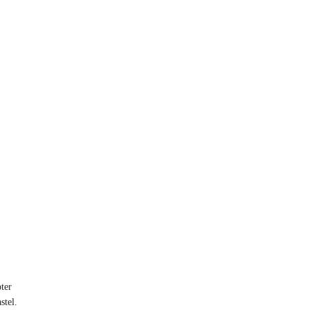
pter
stel.