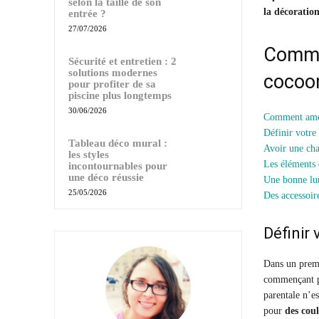
selon la taille de son
la décoratio
entrée ?
27/07/2026
Comme
Sécurité et entretien : 2
solutions modernes
cocoo
pour profiter de sa
piscine plus longtemps
30/06/2026
Comment amén
Définir votre 
Tableau déco mural :
Avoir une cha
les styles
Les éléments
incontournables pour
une déco réussie
Une bonne lum
25/05/2026
Des accessoir
Définir 
Dans un premi
commençant 
parentale n’e
pour
des coul