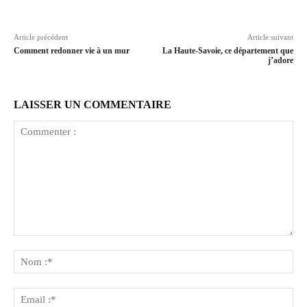
Article précédent
Article suivant
Comment redonner vie à un mur
La Haute-Savoie, ce département que
j’adore
LAISSER UN COMMENTAIRE
Commenter
:
No
:*
Ema
:*