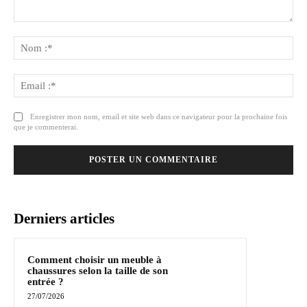
Commenter
:
No
:*
Ema
:*
Enregistrer mon nom, email et site web dans ce navigateur pour la prochaine fois
que je commenterai.
Derniers articles
Comment choisir un meuble à
chaussures selon la taille de son
entrée ?
27/07/2026