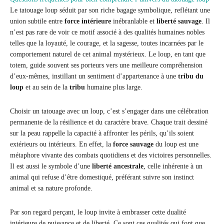
Le tatouage loup séduit par son riche bagage symbolique, reflétant une
union subtile entre
force intérieure
inébranlable et
liberté sauvage
. Il
n’est pas rare de voir ce motif associé à des qualités humaines nobles
telles que la loyauté, le courage, et la sagesse, toutes incarnées par le
comportement naturel de cet animal mystérieux. Le loup, en tant que
totem, guide souvent ses porteurs vers une meilleure compréhension
d’eux-mêmes, instillant un sentiment d’appartenance à une
tribu du
loup
et au sein de la
tribu
humaine plus large.
Choisir un tatouage avec un loup, c’est s’engager dans une célébration
permanente de la résilience et du caractère brave. Chaque trait dessiné
sur la peau rappelle la capacité à affronter les périls, qu’ils soient
extérieurs ou intérieurs. En effet, la
force sauvage
du loup est une
métaphore vivante des combats quotidiens et des victoires personnelles.
Il est aussi le symbole d’une
liberté ancestrale
, celle inhérente à un
animal qui refuse d’être domestiqué, préférant suivre son instinct
animal et sa nature profonde.
Par son regard perçant, le loup invite à embrasser cette dualité
intérieure de puissance et de liberté. Ce sont ces qualités qui font que