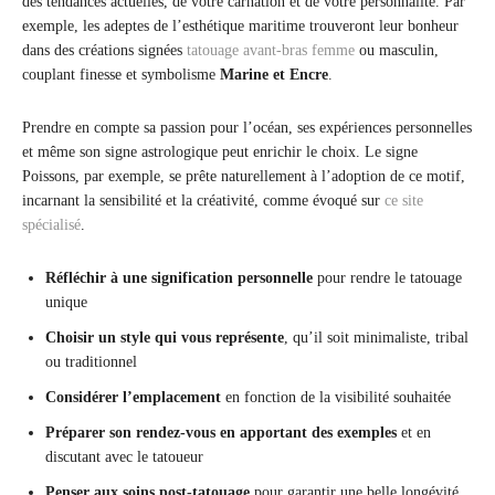
des tendances actuelles, de votre carnation et de votre personnalité. Par
exemple, les adeptes de l’esthétique maritime trouveront leur bonheur
dans des créations signées
tatouage avant-bras femme
ou masculin,
couplant finesse et symbolisme
Marine et Encre
.
Prendre en compte sa passion pour l’océan, ses expériences personnelles
et même son signe astrologique peut enrichir le choix. Le signe
Poissons, par exemple, se prête naturellement à l’adoption de ce motif,
incarnant la sensibilité et la créativité, comme évoqué sur
ce site
spécialisé
.
Réfléchir à une signification personnelle
pour rendre le tatouage
unique
Choisir un style qui vous représente
, qu’il soit minimaliste, tribal
ou traditionnel
Considérer l’emplacement
en fonction de la visibilité souhaitée
Préparer son rendez-vous en apportant des exemples
et en
discutant avec le tatoueur
Penser aux soins post-tatouage
pour garantir une belle longévité