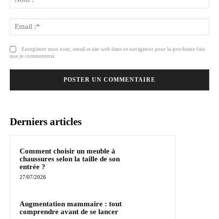
:*
Ema
:*
Enregistrer mon nom, email et site web dans ce navigateur pour la prochaine fois
que je commenterai.
Derniers articles
Comment choisir un meuble à
chaussures selon la taille de son
entrée ?
27/07/2026
Augmentation mammaire : tout
comprendre avant de se lancer