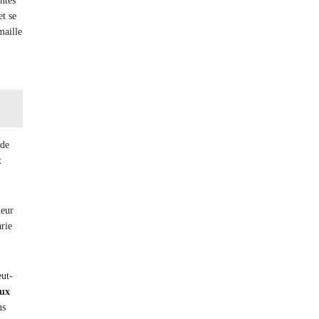
ntes
et se
maille
 de
t
leur
arie
eut-
ux
ns