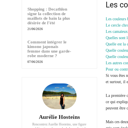
Les co
Shopping : Decathlon
signe la collection de
maillots de bain la plus
Les couleurs 
désirée de l’été
Le cercle chr
21/06/2026
Les camaïeux
Quelles sont 
Comment intégrer le
Quelle est la
kimono japonais
Quelle couleu
femme dans une garde-
robe moderne ?
Quelle couleu
07/06/2026
Les autres co
Pour ou contr
Si vous êtes n
et surtout, il
La première ch
ce qui expliqu
peuvent être 
Aurélie Hosteins
Mais ces deux 
Rencontrez Aurélie Hosteins, une figure