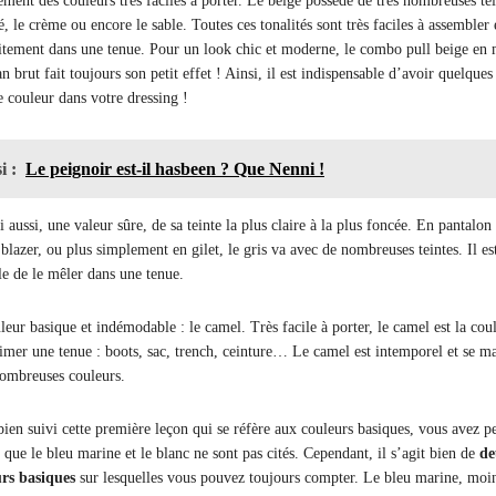
ement des couleurs très faciles à porter. Le beige possède de très nombreuses tei
 le crème ou encore le sable. Toutes ces tonalités sont très faciles à assembler 
itement dans une tenue. Pour un look chic et moderne, le combo pull beige en 
an brut fait toujours son petit effet ! Ainsi, il est indispensable d’avoir quelques
e couleur dans votre dressing !
i :
Le peignoir est-il hasbeen ? Que Nenni !
ui aussi, une valeur sûre, de sa teinte la plus claire à la plus foncée. En pantalon
 blazer, ou plus simplement en gilet, le gris va avec de nombreuses teintes. Il es
le de le mêler dans une tenue.
eur basique et indémodable : le camel. Très facile à porter, le camel est la cou
limer une tenue : boots, sac, trench, ceinture… Le camel est intemporel et se m
nombreuses couleurs.
bien suivi cette première leçon qui se réfère aux couleurs basiques, vous avez p
que le bleu marine et le blanc ne sont pas cités. Cependant, il s’agit bien de
de
urs basiques
sur lesquelles vous pouvez toujours compter. Le bleu marine, moi