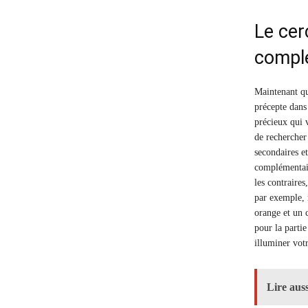
Le cer
compl
Maintenant qu
précepte dans 
précieux qui 
de rechercher
secondaires et
complémentair
les contraire
par exemple, 
orange et un 
pour la parti
illuminer votr
Lire auss