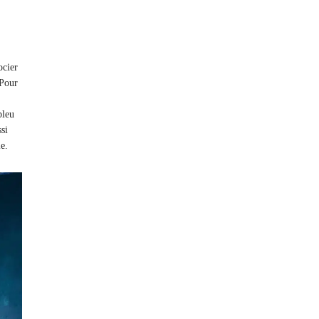
ocier
 Pour
bleu
si
le.