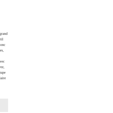
 grand
til
donc
es,
avec
vez,
jupe
laire