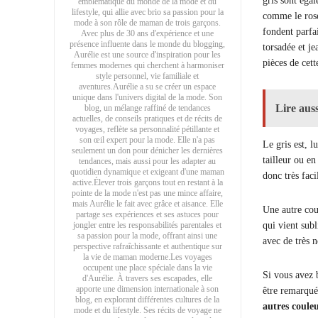
gris sont égal
emblématique du monde de la mode et du
lifestyle, qui allie avec brio sa passion pour la
comme le rosé,
mode à son rôle de maman de trois garçons.
fondent parfa
Avec plus de 30 ans d'expérience et une
présence influente dans le monde du blogging,
torsadée et je
Aurélie est une source d'inspiration pour les
pièces de cett
femmes modernes qui cherchent à harmoniser
style personnel, vie familiale et
aventures.Aurélie a su se créer un espace
unique dans l'univers digital de la mode. Son
Lire auss
blog, un mélange raffiné de tendances
actuelles, de conseils pratiques et de récits de
voyages, reflète sa personnalité pétillante et
son œil expert pour la mode. Elle n'a pas
Le gris est, l
seulement un don pour dénicher les dernières
tailleur ou en
tendances, mais aussi pour les adapter au
quotidien dynamique et exigeant d'une maman
donc très faci
active.Élever trois garçons tout en restant à la
pointe de la mode n'est pas une mince affaire,
mais Aurélie le fait avec grâce et aisance. Elle
Une autre coul
partage ses expériences et ses astuces pour
jongler entre les responsabilités parentales et
qui vient sub
sa passion pour la mode, offrant ainsi une
avec de très 
perspective rafraîchissante et authentique sur
la vie de maman moderne.Les voyages
occupent une place spéciale dans la vie
Si vous avez 
d'Aurélie. À travers ses escapades, elle
apporte une dimension internationale à son
être remarqué 
blog, en explorant différentes cultures de la
autres coule
mode et du lifestyle. Ses récits de voyage ne