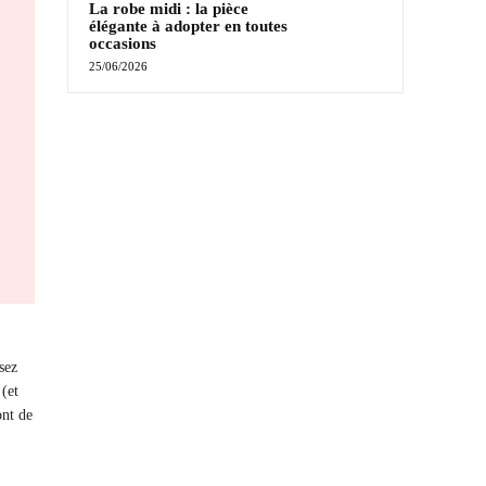
La robe midi : la pièce
élégante à adopter en toutes
occasions
25/06/2026
sez
 (et
ont de