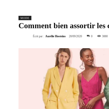
MODE
Comment bien assortir les 
Écrit par :
Aurélie Hosteins
28/09/2020
0
3880