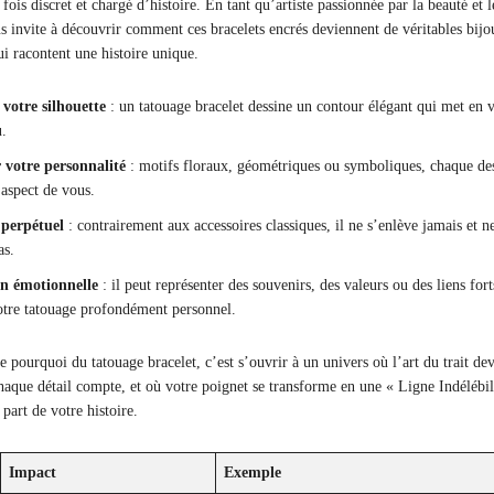
fois discret et chargé d’histoire. En tant qu’artiste passionnée par la beauté et l
us invite à découvrir comment ces bracelets encrés deviennent de véritables bijo
i racontent une histoire unique.
votre silhouette
: un tatouage bracelet dessine un contour élégant qui met en 
u.
votre personnalité
: motifs floraux, géométriques ou symboliques, chaque de
 aspect de vous.
 perpétuel
: contrairement aux accessoires classiques, il ne s’enlève jamais et n
as.
n émotionnelle
: il peut représenter des souvenirs, des valeurs ou des liens fort
otre tatouage profondément personnel.
 pourquoi du tatouage bracelet, c’est s’ouvrir à un univers où l’art du trait dev
haque détail compte, et où votre poignet se transforme en une « Ligne Indélébil
part de votre histoire.
Impact
Exemple