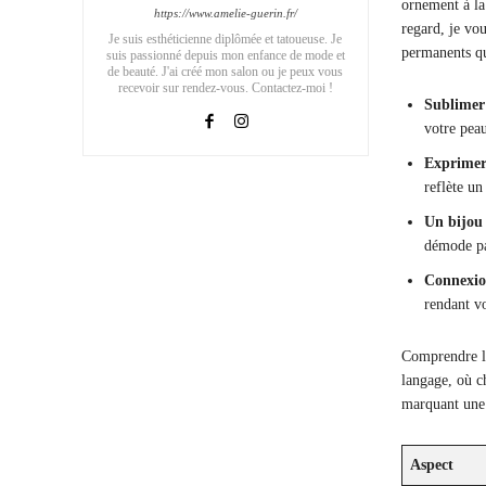
ornement à la 
https://www.amelie-guerin.fr/
regard, je vo
Je suis esthéticienne diplômée et tatoueuse. Je
permanents qu
suis passionné depuis mon enfance de mode et
de beauté. J'ai créé mon salon ou je peux vous
recevoir sur rendez-vous. Contactez-moi !
Sublimer 
votre pea
Exprimer 
reflète un
Un bijou
démode p
Connexio
rendant v
Comprendre le
langage, où c
marquant une 
Aspect