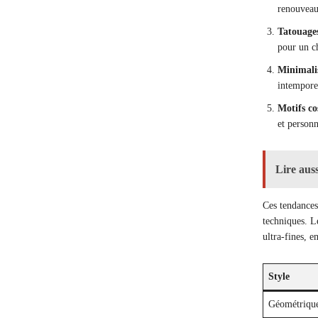
renouveau
Tatouage
pour un c
Minimal
intempore
Motifs c
et person
Lire auss
Ces tendances 
techniques. Le
ultra-fines, 
Style
Géométriqu