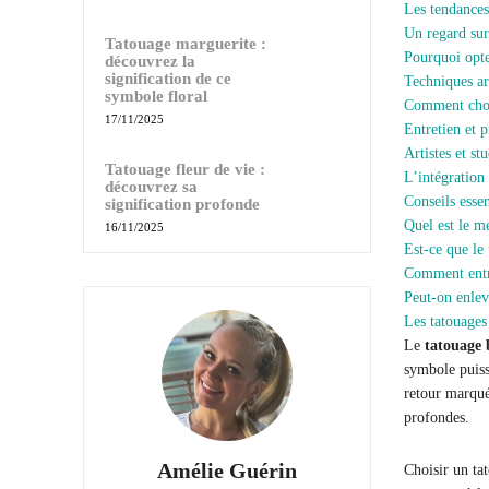
Les tendances
Un regard sur
Tatouage marguerite :
Pourquoi opte
découvrez la
signification de ce
Techniques ar
symbole floral
Comment chois
17/11/2025
Entretien et 
Artistes et s
Tatouage fleur de vie :
L’intégration
découvrez sa
Conseils esse
signification profonde
Quel est le m
16/11/2025
Est-ce que le 
Comment entre
Peut-on enlev
Les tatouages 
Le
tatouage 
symbole puissa
retour marqué
profondes.
Amélie Guérin
Choisir un ta