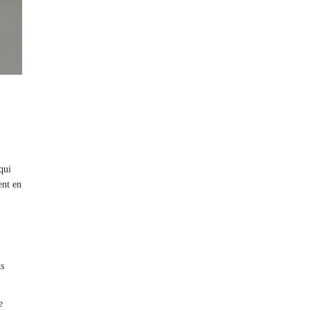
qui
ent en
ts
e