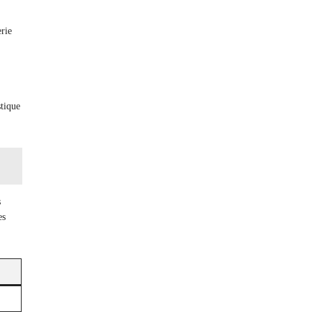
rie
stique
s
es