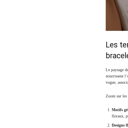
Les t
brace
Le paysage de
nourrissent l’
vogue, associ
Zoom sur les 
Motifs g
floraux, 
Designs f