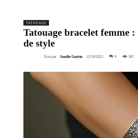
TATOUAGE
Tatouage bracelet femme : 
de style
Écrit par :
Amélie Guérin
22/10/2025
0
367