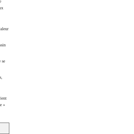
e
ux
valeur
ssin
e se
s,
ient
e »