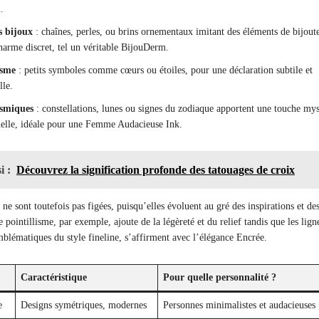
.
s bijoux
: chaînes, perles, ou brins ornementaux imitant des éléments de bijoute
harme discret, tel un véritable BijouDerm.
isme
: petits symboles comme cœurs ou étoiles, pour une déclaration subtile et
lle.
osmiques
: constellations, lunes ou signes du zodiaque apportent une touche my
nelle, idéale pour une Femme Audacieuse Ink.
i :
Découvrez la signification profonde des tatouages de croix
ne sont toutefois pas figées, puisqu’elles évoluent au gré des inspirations et de
 pointillisme, par exemple, ajoute de la légèreté et du relief tandis que les lign
emblématiques du style fineline, s’affirment avec l’élégance Encrée.
Caractéristique
Pour quelle personnalité ?
e
Designs symétriques, modernes
Personnes minimalistes et audacieuses