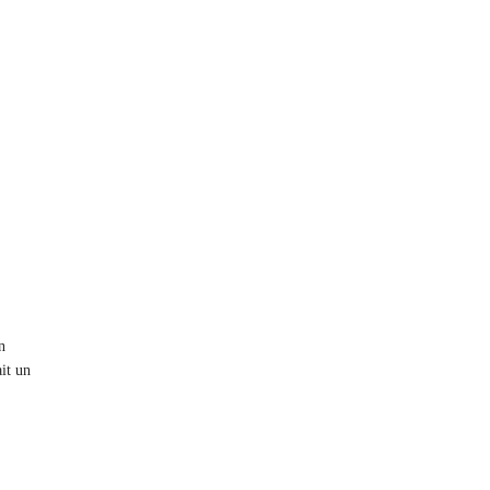
n
ait un