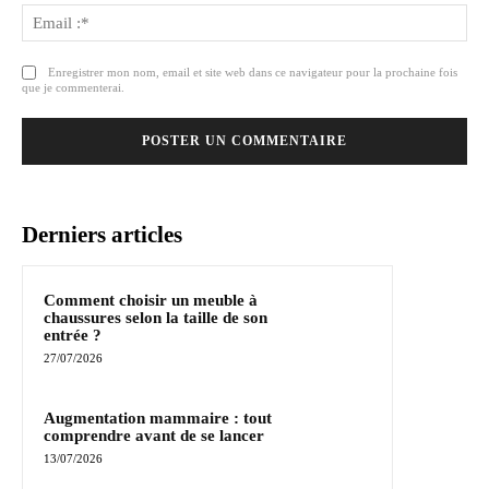
Ema
:*
Enregistrer mon nom, email et site web dans ce navigateur pour la prochaine fois
que je commenterai.
Derniers articles
Comment choisir un meuble à
chaussures selon la taille de son
entrée ?
27/07/2026
Augmentation mammaire : tout
comprendre avant de se lancer
13/07/2026