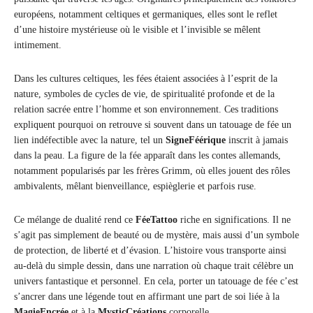
européens, notamment celtiques et germaniques, elles sont le reflet
d’une histoire mystérieuse où le visible et l’invisible se mêlent
intimement.
Dans les cultures celtiques, les fées étaient associées à l’esprit de la
nature, symboles de cycles de vie, de spiritualité profonde et de la
relation sacrée entre l’homme et son environnement. Ces traditions
expliquent pourquoi on retrouve si souvent dans un tatouage de fée un
lien indéfectible avec la nature, tel un
SigneFéérique
inscrit à jamais
dans la peau. La figure de la fée apparaît dans les contes allemands,
notamment popularisés par les frères Grimm, où elles jouent des rôles
ambivalents, mêlant bienveillance, espièglerie et parfois ruse.
Ce mélange de dualité rend ce
FéeTattoo
riche en significations. Il ne
s’agit pas simplement de beauté ou de mystère, mais aussi d’un symbole
de protection, de liberté et d’évasion. L’histoire vous transporte ainsi
au-delà du simple dessin, dans une narration où chaque trait célèbre un
univers fantastique et personnel. En cela, porter un tatouage de fée c’est
s’ancrer dans une légende tout en affirmant une part de soi liée à la
MagieEncrée
et à la
MysticCréations
corporelle.