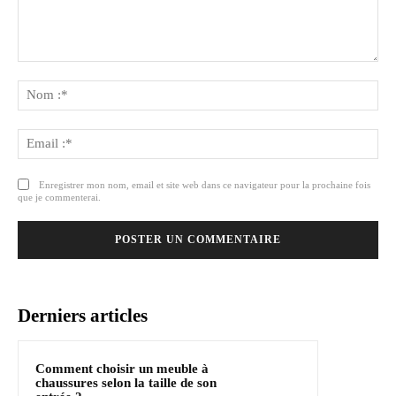
Commenter
:
No
:*
Ema
:*
Enregistrer mon nom, email et site web dans ce navigateur pour la prochaine fois
que je commenterai.
Derniers articles
Comment choisir un meuble à
chaussures selon la taille de son