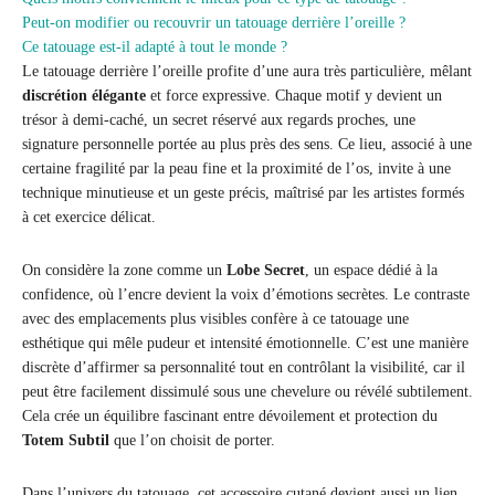
Peut-on modifier ou recouvrir un tatouage derrière l’oreille ?
Ce tatouage est-il adapté à tout le monde ?
Le tatouage derrière l’oreille profite d’une aura très particulière, mêlant
discrétion élégante
et force expressive. Chaque motif y devient un
trésor à demi-caché, un secret réservé aux regards proches, une
signature personnelle portée au plus près des sens. Ce lieu, associé à une
certaine fragilité par la peau fine et la proximité de l’os, invite à une
technique minutieuse et un geste précis, maîtrisé par les artistes formés
à cet exercice délicat.
On considère la zone comme un
Lobe Secret
, un espace dédié à la
confidence, où l’encre devient la voix d’émotions secrètes. Le contraste
avec des emplacements plus visibles confère à ce tatouage une
esthétique qui mêle pudeur et intensité émotionnelle. C’est une manière
discrète d’affirmer sa personnalité tout en contrôlant la visibilité, car il
peut être facilement dissimulé sous une chevelure ou révélé subtilement.
Cela crée un équilibre fascinant entre dévoilement et protection du
Totem Subtil
que l’on choisit de porter.
Dans l’univers du tatouage, cet accessoire cutané devient aussi un lien