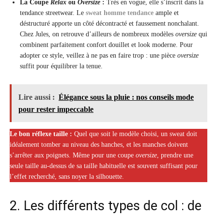
La Coupe
Relax
ou
Oversize
:
Très en vogue, elle s’inscrit dans la
tendance streetwear. Le
sweat homme tendance
ample et
déstructuré apporte un côté décontracté et faussement nonchalant.
Chez Jules, on retrouve d’ailleurs de nombreux modèles
oversize
qui
combinent parfaitement confort douillet et look moderne. Pour
adopter ce style, veillez à ne pas en faire trop : une pièce
oversize
suffit pour équilibrer la tenue.
Lire aussi :
Élégance sous la pluie : nos conseils mode
pour rester impeccable
Le bon réflexe taille :
Quel que soit le modèle choisi, un sweat doit
idéalement tomber au niveau des hanches, et les manches doivent
s’arrêter aux poignets. Même pour une coupe
oversize
, prendre une
seule taille au-dessus de sa taille habituelle est souvent suffisant pour
l’effet recherché, sans noyer la silhouette.
2. Les différents types de col : de