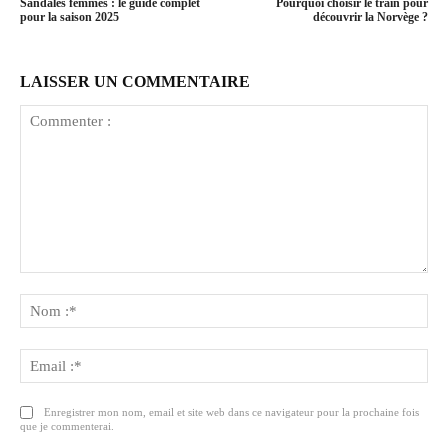
Sandales femmes : le guide complet
Pourquoi choisir le train pour
pour la saison 2025
découvrir la Norvège ?
LAISSER UN COMMENTAIRE
Commenter
:
No
:*
Ema
:*
Enregistrer mon nom, email et site web dans ce navigateur pour la prochaine fois
que je commenterai.