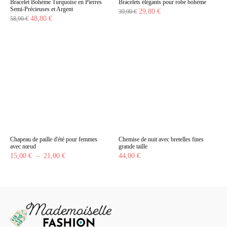
Bracelet Bohème Turquoise en Pierres
Bracelets élégants pour robe bohème
Semi-Précieuses et Argent
Le
Le
29,80
€
39,90
€
Le
Le
48,80
€
58,90
€
prix
prix
prix
prix
initial
actuel
initial
actuel
était :
est :
était :
est :
39,90 €.
29,80 €.
58,90 €.
48,80 €.
Chapeau de paille d'été pour femmes
Chemise de nuit avec bretelles fines
avec nœud
grande taille
Plage
15,00
€
–
21,00
€
44,00
€
de
prix :
15,00 €
à
21,00 €