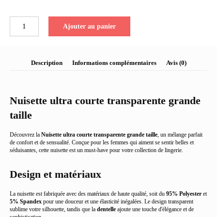
quantité
Ajouter au panier
de
Nuisette
ultra
courte
Description
Informations complémentaires
Avis (0)
transparente
grande
taille
Nuisette ultra courte transparente grande
taille
Découvrez la
Nuisette ultra courte transparente grande taille
, un mélange parfait
de confort et de sensualité. Conçue pour les femmes qui aiment se sentir belles et
séduisantes, cette nuisette est un must-have pour votre collection de lingerie.
Design et matériaux
La nuisette est fabriquée avec des matériaux de haute qualité, soit du
95% Polyester
et
5% Spandex
pour une douceur et une élasticité inégalées. Le design transparent
sublime votre silhouette, tandis que la
dentelle
ajoute une touche d'élégance et de