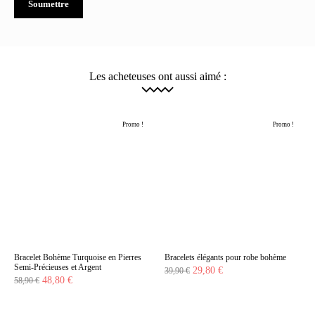
Les acheteuses ont aussi aimé :
Promo !
Promo !
Bracelet Bohème Turquoise en Pierres
Bracelets élégants pour robe bohème
Semi-Précieuses et Argent
Le
Le
29,80
€
39,90
€
Le
Le
48,80
€
58,90
€
prix
prix
prix
prix
initial
actuel
initial
actuel