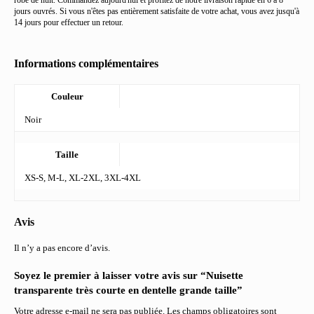
robe de nuit. Commandez aujourd'hui et profitez de notre livraison rapide en 6 à 8
jours ouvrés. Si vous n'êtes pas entièrement satisfaite de votre achat, vous avez jusqu'à
14 jours pour effectuer un retour.
Informations complémentaires
Couleur
Noir
Taille
XS-S, M-L, XL-2XL, 3XL-4XL
Avis
Il n’y a pas encore d’avis.
Soyez le premier à laisser votre avis sur “Nuisette
transparente très courte en dentelle grande taille”
Votre adresse e-mail ne sera pas publiée.
Les champs obligatoires sont