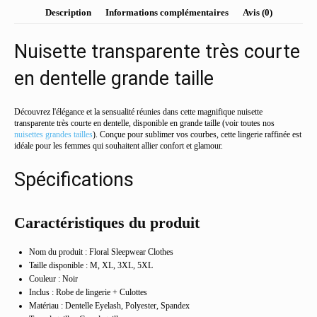
très
Description
Informations complémentaires
Avis (0)
courte
en
Nuisette transparente très courte
dentelle
grande
en dentelle grande taille
taille
Découvrez l'élégance et la sensualité réunies dans cette magnifique nuisette
transparente très courte en dentelle, disponible en grande taille (voir toutes nos
nuisettes grandes tailles
). Conçue pour sublimer vos courbes, cette lingerie raffinée est
idéale pour les femmes qui souhaitent allier confort et glamour.
Spécifications
Caractéristiques du produit
Nom du produit : Floral Sleepwear Clothes
Taille disponible : M, XL, 3XL, 5XL
Couleur : Noir
Inclus : Robe de lingerie + Culottes
Matériau : Dentelle Eyelash, Polyester, Spandex