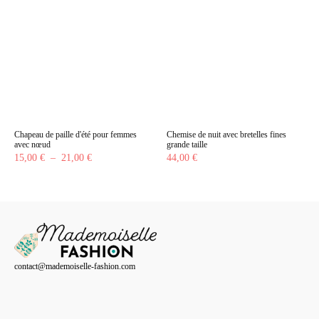
était :
est :
était :
est :
39,90 €.
29,80 €.
58,90 €.
48,80 €.
Chapeau de paille d'été pour femmes
Chemise de nuit avec bretelles fines
avec nœud
grande taille
Plage
15,00
€
–
21,00
€
44,00
€
de
prix :
15,00 €
à
21,00 €
contact@mademoiselle-fashion.com