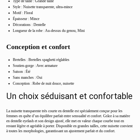
Type de taille : Grande taille
Style : Nuisette transparente, ultra-mince
Motif : Floral
Épaisseur : Mince
Décorations : Dentelle
Longueur de la robe : Au-dessus du genou, Mini
Conception et confort
Bretelles : Bretelles spaghetti réglables
Soutien-gorge : Avec armature
Saison : Été
Sans manches : Oui
Conception : Robe de nuit douce, nuisette
Un choix séduisant et confortable
La nuisette transparente très courte en dentelle est spécialement conçue pour les
femmes en quête d’un équilibre parfait entre sensualité et confort. Grâce à sa matière
en dentelle eyelash et son design ajusté, elle met en valeur chaque courbe tout en
restant légère et agréable à porter. Disponible en grandes tailles, cette nuisette convient
à toutes les morphologies, garantissant un ajustement parfait et du confort.