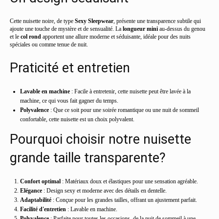
Cette nuisette noire, de type
Sexy Sleepwear
, présente une transparence subtile qui
ajoute une touche de mystère et de sensualité. La
longueur mini
au-dessus du genou
et le
col rond
apportent une allure moderne et séduisante, idéale pour des nuits
spéciales ou comme tenue de nuit.
Praticité et entretien
Lavable en machine
: Facile à entretenir, cette nuisette peut être lavée à la
machine, ce qui vous fait gagner du temps.
Polyvalence
: Que ce soit pour une soirée romantique ou une nuit de sommeil
confortable, cette nuisette est un choix polyvalent.
Pourquoi choisir notre nuisette
grande taille transparente?
Confort optimal
: Matériaux doux et élastiques pour une sensation agréable.
Elégance
: Design sexy et moderne avec des détails en dentelle.
Adaptabilité
: Conçue pour les grandes tailles, offrant un ajustement parfait.
Facilité d'entretien
: Lavable en machine.
Polyvalence
: Parfaite pour toutes les occasions, de la nuit de sommeil à une