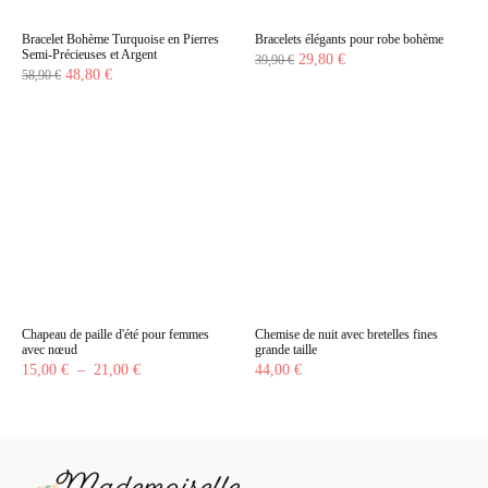
Bracelet Bohème Turquoise en Pierres
Bracelets élégants pour robe bohème
Semi-Précieuses et Argent
Le
Le
29,80
€
39,90
€
Le
Le
48,80
€
58,90
€
prix
prix
prix
prix
initial
actuel
initial
actuel
était :
est :
était :
est :
39,90 €.
29,80 €.
58,90 €.
48,80 €.
Chapeau de paille d'été pour femmes
Chemise de nuit avec bretelles fines
avec nœud
grande taille
Plage
15,00
€
–
21,00
€
44,00
€
de
prix :
15,00 €
à