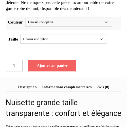
détente. Ne manquez pas cette pièce incontournable de votre
garde-robe de nuit, disponible dès maintenant !
Couleur
Taille
quantité
Ajouter au panier
de
Nuisette
grande
taille
Description
Informations complémentaires
Avis (0)
transparente
Nuisette grande taille
transparente : confort et élégance
Découvrez notre
nuisette grande taille transparente
, un mélange parfait de confort