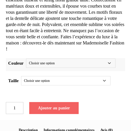
matériaux doux et extensibles, il épouse vos courbes tout en
vous garantissant une liberté de mouvement. Les motifs floraux
et la dentelle délicate ajoutent une touche romantique à votre
garde-robe de nuit. Polyvalent, cet ensemble sublime vos soirées
tout en étant facile à entretenir. Ne manquez pas l’occasion de
vous sentir belle et confiante. Faites l’expérience du luxe à la
maison : découvrez-le dès maintenant sur Mademoiselle Fashion
!
Couleur
Taille
quantité
Ajouter au panier
de
Ensemble
nuisette
et
Description
Informations complémentaires
Avis (0)