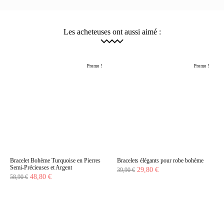
Les acheteuses ont aussi aimé :
Promo !
Promo !
Bracelet Bohème Turquoise en Pierres
Bracelets élégants pour robe bohème
Semi-Précieuses et Argent
Le
Le
29,80
€
39,90
€
Le
Le
48,80
€
58,90
€
prix
prix
prix
prix
initial
actuel
initial
actuel
était :
est :
était :
est :
39,90 €.
29,80 €.
58,90 €.
48,80 €.