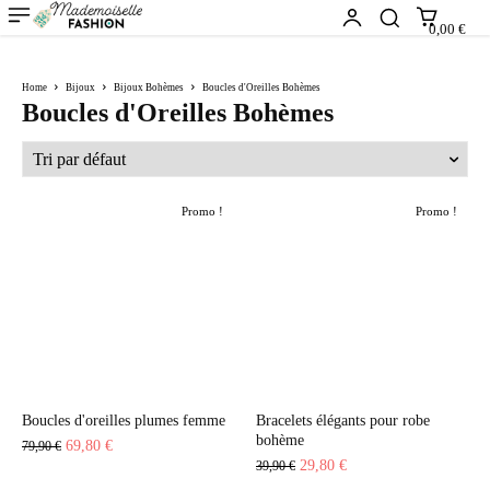
0,00 €
Home
Bijoux
Bijoux Bohèmes
Boucles d'Oreilles Bohèmes
Boucles d'Oreilles Bohèmes
Promo !
Promo !
Boucles d'oreilles plumes femme
Bracelets élégants pour robe
bohème
Le
Le
69,80
€
79,90
€
Le
Le
29,80
€
39,90
€
prix
prix
prix
prix