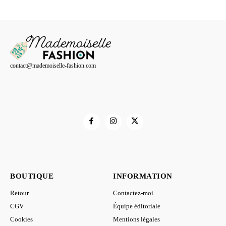
initial
actuel
initial
actuel
était :
est :
était :
est :
79,90 €.
69,80 €.
39,90 €.
29,80 €.
contact@mademoiselle-fashion.com
BOUTIQUE
INFORMATION
Retour
Contactez-moi
CGV
Équipe éditoriale
Cookies
Mentions légales