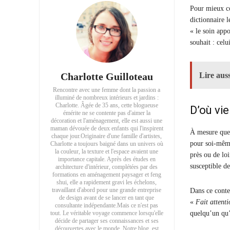
Pour mieux co
dictionnaire 
« le soin appo
souhait : celu
Charlotte Guilloteau
Lire auss
Rencontre avec une femme dont la passion a
illuminé de nombreux intérieurs et jardins :
Charlotte. Âgée de 35 ans, cette blogueuse
D’où vie
émérite ne se contente pas d'aimer la
décoration et l'aménagement, elle est aussi une
maman dévouée de deux enfants qui l'inspirent
À mesure que 
chaque jour.Originaire d'une famille d'artistes,
pour soi-même
Charlotte a toujours baigné dans un univers où
la couleur, la texture et l'espace avaient une
près ou de loi
importance capitale. Après des études en
susceptible d
architecture d'intérieur, complétées par des
formations en aménagement paysager et feng
shui, elle a rapidement gravi les échelons,
travaillant d'abord pour une grande entreprise
Dans ce conte
de design avant de se lancer en tant que
«
Fait attenti
consultante indépendante.Mais ce n'est pas
tout. Le véritable voyage commence lorsqu'elle
quelqu’un qu’
décide de partager ses connaissances et ses
découvertes avec le monde. Notre blog, est