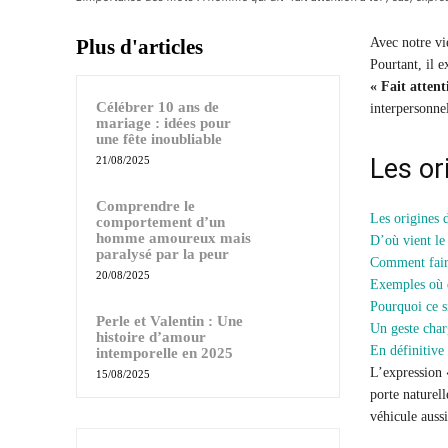
Plus d'articles
Avec notre vi
Pourtant, il e
« Fait attent
Célébrer 10 ans de
interpersonnel
mariage : idées pour
une fête inoubliable
Les or
21/08/2025
Comprendre le
Les origines d
comportement d’un
homme amoureux mais
D’où vient le 
paralysé par la peur
Comment faire
20/08/2025
Exemples où d
Pourquoi ce s
Perle et Valentin : Une
Un geste cha
histoire d’amour
En définitive
intemporelle en 2025
L’expression 
15/08/2025
porte naturel
véhicule aussi