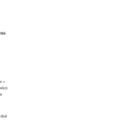
rité
.
oi »
pé(e)
en
rdial