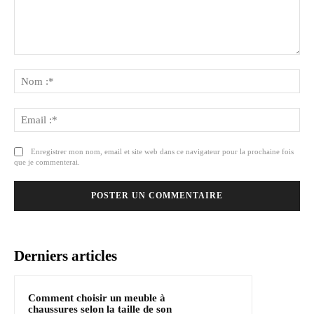
Commenter
:
No
:*
Ema
:*
Enregistrer mon nom, email et site web dans ce navigateur pour la prochaine fois
que je commenterai.
Derniers articles
Comment choisir un meuble à
chaussures selon la taille de son