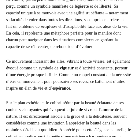
perçu comme un symbole manifeste de
légèreté
et de
liberté
. Sa
capacité unique à se mouvoir avec une agilité stupéfiante – notamment
sa faculté de voler dans toutes les directions, y compris en arrière – en
fait un emblème de
souplesse
et d’adaptabilité face aux aléas de la vie.
En cela, il représente une métaphore parfaite pour la manière dont
chacun peut naviguer dans les situations complexes en gardant la
capacité de se réinventer, de rebondir et d’évoluer.
Ce mouvement incessant des ailes, vibrant à toute vitesse, est également
évoqué comme un symbole de
vigueur
et d’activité constante, porteur
d’une énergie presque infinie. Comme un rappel constant de la nécessité
d’être en mouvement pour poursuivre ses rêves, ce battement d’ailes
inspire un élan de vie et d’
espérance
.
Sur le plan esthétique, le colibri séduit par la beauté éclatante de ses
couleurs chatoyantes qui évoquent la
joie de vivre
et l’
amour
de la
nature. Il est directement associé à la grâce et à la délicatesse, souvent
considérées comme une invitation à apprécier la beauté dans les
moindres détails du quotidien. Apprécié pour cette élégance naturelle, le
colibri symbolise aussi la quête d’une existence harmonieuse où la