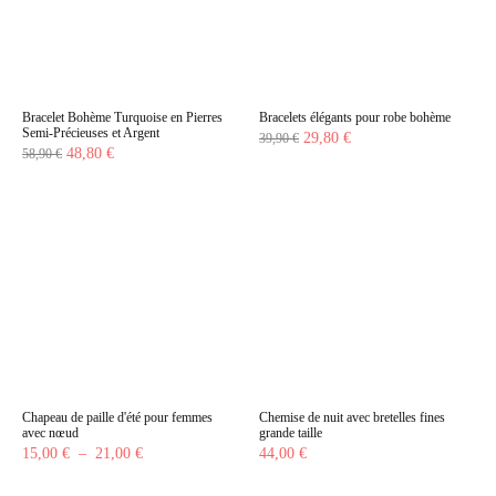
Bracelet Bohème Turquoise en Pierres
Bracelets élégants pour robe bohème
Semi-Précieuses et Argent
Le
Le
29,80
€
39,90
€
Le
Le
48,80
€
58,90
€
prix
prix
prix
prix
initial
actuel
initial
actuel
était :
est :
était :
est :
39,90 €.
29,80 €.
58,90 €.
48,80 €.
Chapeau de paille d'été pour femmes
Chemise de nuit avec bretelles fines
avec nœud
grande taille
Plage
15,00
€
–
21,00
€
44,00
€
de