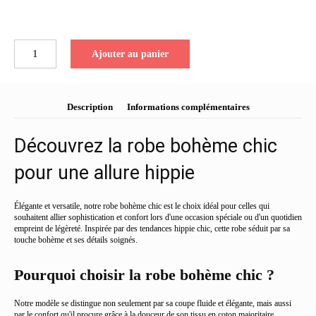
quantité
Ajouter au panier
de
Robe
bohème
robe
Description
Informations complémentaires
témoin
hippie
Découvrez la robe bohème chic
chic
pour une allure hippie
Élégante et versatile, notre robe bohème chic est le choix idéal pour celles qui
souhaitent allier sophistication et confort lors d'une occasion spéciale ou d'un quotidien
empreint de légèreté. Inspirée par des tendances hippie chic, cette robe séduit par sa
touche bohème et ses détails soignés.
Pourquoi choisir la robe bohème chic ?
Notre modèle se distingue non seulement par sa coupe fluide et élégante, mais aussi
par le confort qu'il procure grâce à la douceur de son tissu en coton majoritaire.