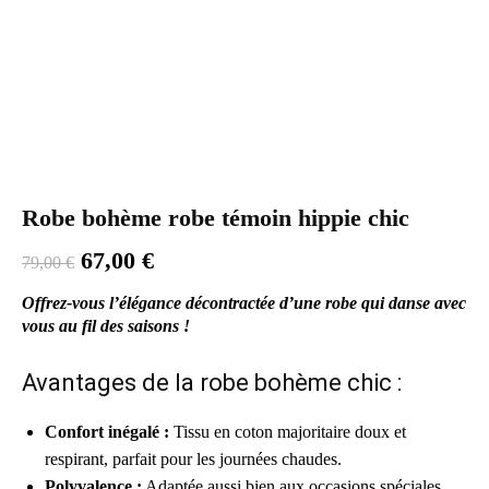
Robe bohème robe témoin hippie chic
Le
Le
67,00
€
79,00
€
prix
prix
initial
actuel
Offrez-vous l’élégance décontractée d’une robe qui danse avec
était :
est :
vous au fil des saisons !
79,00 €.
67,00 €.
Avantages de la robe bohème chic :
Confort inégalé :
Tissu en coton majoritaire doux et
respirant, parfait pour les journées chaudes.
Polyvalence :
Adaptée aussi bien aux occasions spéciales