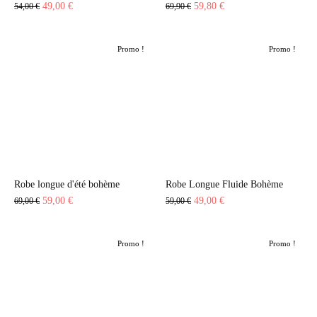
Le
Le
Le
Le
49,00
€
59,80
€
54,00
€
69,90
€
prix
prix
prix
prix
initial
actuel
initial
actuel
Promo !
Promo !
était :
est :
était :
est :
54,00 €.
49,00 €.
69,90 €.
59,80 €.
Robe longue d'été bohème
Robe Longue Fluide Bohème
Le
Le
Le
Le
59,00
€
49,00
€
69,00
€
59,00
€
prix
prix
prix
prix
initial
actuel
initial
actuel
Promo !
Promo !
était :
est :
était :
est :
69,00 €.
59,00 €.
59,00 €.
49,00 €.