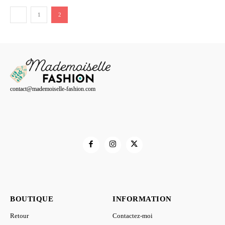
initial
actuel
1
2
était :
est :
69,00 €.
55,00 €.
contact@mademoiselle-fashion.com
BOUTIQUE
INFORMATION
Retour
Contactez-moi