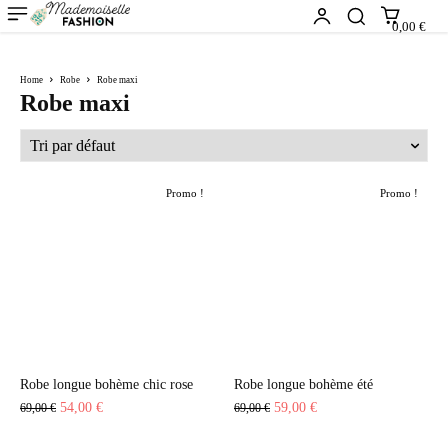
0,00 €
Home
Robe
Robe maxi
Robe maxi
Promo !
Promo !
Robe longue bohème chic rose
Robe longue bohème été
Le
Le
Le
Le
54,00
€
59,00
€
69,00
€
69,00
€
prix
prix
prix
prix