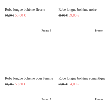
Robe longue bohème fleurie
Robe longue bohème noire
Le
Le
Le
Le
55,00
€
59,80
€
69,00
€
69,90
€
prix
prix
prix
prix
initial
actuel
initial
actuel
Promo !
Promo !
était :
est :
était :
est :
69,00 €.
55,00 €.
69,90 €.
59,80 €.
Robe longue bohème pour femme
Robe longue bohème romantique
Le
Le
Le
Le
59,80
€
54,00
€
69,90
€
69,00
€
prix
prix
prix
prix
initial
actuel
initial
actuel
Promo !
Promo !
était :
est :
était :
est :
69,90 €.
59,80 €.
69,00 €.
54,00 €.