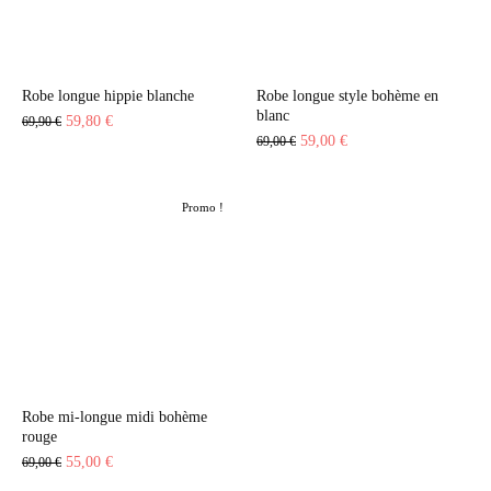
Robe longue hippie blanche
Robe longue style bohème en
blanc
Le
Le
59,80
€
69,90
€
Le
Le
59,00
€
69,00
€
prix
prix
prix
prix
initial
actuel
initial
actuel
était :
est :
Promo !
était :
est :
69,90 €.
59,80 €.
69,00 €.
59,00 €.
Robe mi-longue midi bohème
rouge
Le
Le
55,00
€
69,00
€
prix
prix