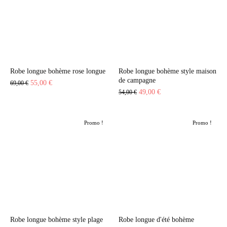
Robe longue bohème rose longue
Robe longue bohème style maison
de campagne
Le
Le
55,00
€
69,00
€
Le
Le
49,00
€
54,00
€
prix
prix
prix
prix
initial
actuel
initial
actuel
était :
est :
Promo !
Promo !
était :
est :
69,00 €.
55,00 €.
54,00 €.
49,00 €.
Robe longue bohème style plage
Robe longue d'été bohème