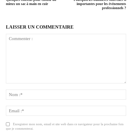
mieux un sac à main en cuir
importantes pour les événements
professionnels ?
LAISSER UN COMMENTAIRE
Commenter
:
No
:*
Ema
:*
Enregistrer mon nom, email et site web dans ce navigateur pour la prochaine fois
que je commenterai.